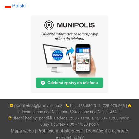
Polski
podatelna@janov-n-n.cz
|
|
tel.: 488 880 511, 725 076 566 |
adresa: Janov nad Nisou čp. 520, Janov nad Nisou, 46811
úřední hodiny: pondělí a středa 7:30 - 11:30 a 12:30 - 17:00 hodin,
úterý a čtvrtek 7:30 - 11:30 hodin
Mapa webu
Prohlášení přístupnosti
Prohlášení o ochraně
|
|
osobních údajů