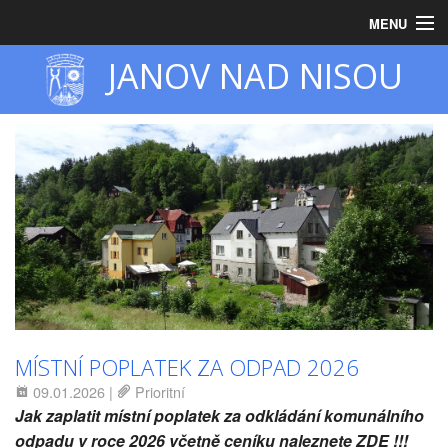
MENU
JANOV NAD NISOU
Úvod
Obecní úřad
Zastupitelstvo
Obec
Turistika
MÍSTNÍ POPLATEK ZA ODPAD 2026
09.01.2026
|
Prioritní
Jak zaplatit místní poplatek za odkládání komunálního
odpadu v roce 2026 včetně ceníku naleznete ZDE !!!