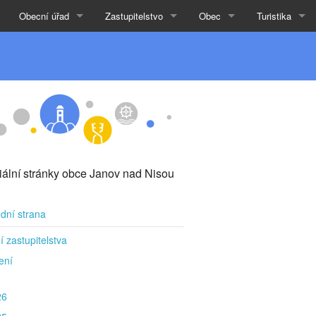
Obecní úřad
Zastupitelstvo
Obec
Turistika
ciální stránky obce Janov nad Nisou
dní strana
í zastupitelstva
ení
26