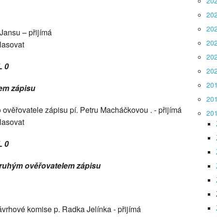
20
20
20
Jansu – přijímá
20
lasovat
20
L 0
20
20
lem zápisu
20
 ověřovatele zápisu pí. Petru Macháčkovou . - přijímá
20
lasovat
L 0
druhým ověřovatelem zápisu
ávrhové komise p. Radka Jelínka - přijímá