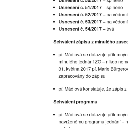
Usnesení č. 50/2017 –
splněno
Usnesení č. 51/2017 –
splněno
Usnesení č. 52/2017 –
na vědomí
Usnesení č. 53/2017 –
na vědomí
Usnesení č. 54/2017 –
trvá
Schválení zápisu z minulého zase
pí. Mádlová se dotazuje přítomnýc
minulého jednání ZO – nikdo nemá
31. května 2017 pí. Marie Bürgerov
zapracovány do zápisu
pí. Mádlová konstatuje, že zápis 
Schválení programu
pí. Mádlová se dotazuje přítomnýc
navrženému programu jednání – ni