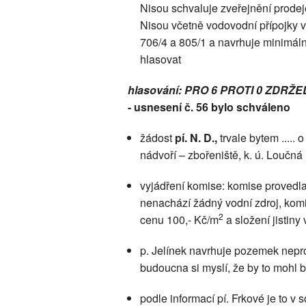
Nisou schvaluje zveřejnění prodej
Nisou včetně vodovodní přípojky v
706/4 a 805/1 a navrhuje minimáln
hlasovat
hlasování: PRO 6 PROTI 0 ZDRŽE
- usnesení č. 56 bylo schváleno
žádost
pí. N. D.,
trvale bytem .....
nádvoří – zbořeniště, k. ú. Loučn
vyjádření komise: komise provedla 
nenachází žádný vodní zdroj, komi
2
cenu 100,- Kč/m
a složení jistiny 
p. Jelínek navrhuje pozemek nepro
budoucna si myslí, že by to mohl 
podle informací pí. Frkové je to 