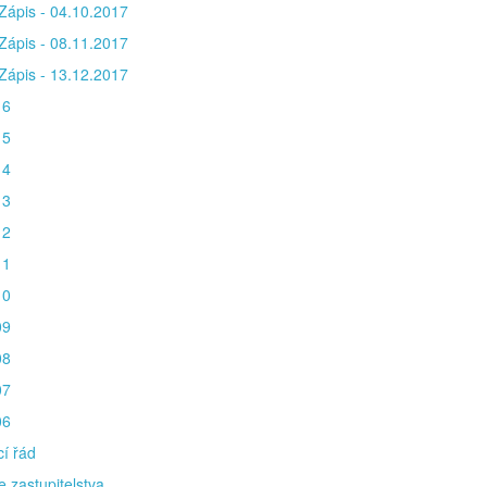
Zápis - 04.10.2017
Zápis - 08.11.2017
Zápis - 13.12.2017
16
15
14
13
12
11
10
09
08
07
06
í řád
e zastupitelstva