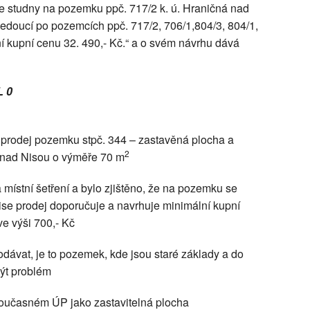
e studny na pozemku ppč. 717/2 k. ú. Hraničná nad
edoucí po pozemcích ppč. 717/2, 706/1,804/3, 804/1,
í kupní cenu 32. 490,- Kč.“ a o svém návrhu dává
L 0
 o prodej pozemku stpč. 344 – zastavěná plocha a
2
á nad Nisou o výměře 70 m
místní šetření a bylo zjištěno, že na pozemku se
se prodej doporučuje a navrhuje minimální kupní
ve výši 700,- Kč
dávat, je to pozemek, kde jsou staré základy a do
být problém
v současném ÚP jako zastavitelná plocha