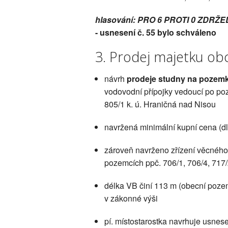
hlasování: PRO 6 PROTI 0 ZDRŽE
- usnesení č. 55 bylo schváleno
3. Prodej majetku ob
návrh
prodeje studny na pozemk
vodovodní přípojky vedoucí po poz
805/1 k. ú. Hraničná nad Nisou
navržená minimální kupní cena (dl
zároveň navrženo zřízení věcného
pozemcích ppč. 706/1, 706/4, 717/2
délka VB činí 113 m (obecní poze
v zákonné výši
pí. místostarostka navrhuje usnese