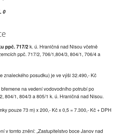
L 0
ce
u ppč. 717/2
k. ú. Hraničná nad Nisou včetně
emcích ppč. 717/2, 706/1,804/3, 804/1, 706/4 a
e znaleckého posudku) je ve výši 32.490,- Kč
 břemene na vedení vodovodního potrubí po
, 804/1, 804/3 a 805/1 k. ú. Hraničná nad Nisou.
mky pouze 73 m) x 200,- Kč x 0,5 = 7.300,- Kč + DPH
ní v tomto znění: „Zastupitelstvo boce Janov nad