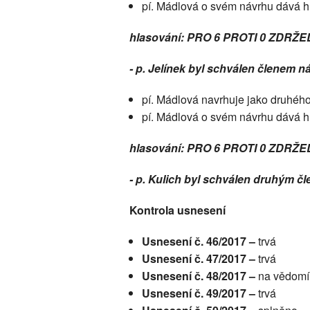
pí. Mádlová o svém návrhu dává h
hlasování: PRO 6 PROTI 0 ZDRŽE
- p. Jelínek byl schválen členem 
pí. Mádlová navrhuje jako druhého
pí. Mádlová o svém návrhu dává h
hlasování: PRO 6 PROTI 0 ZDRŽE
- p. Kulich byl schválen druhým 
Kontrola usnesení
Usnesení č. 46/2017 –
trvá
Usnesení č. 47/2017 –
trvá
Usnesení č. 48/2017 –
na vědomí
Usnesení č. 49/2017 –
trvá