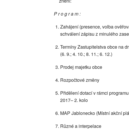
znění:
P r o g r a m :
Zahájení (presence, volba ověřov
schválení zápisu z minulého zas
Termíny Zastupitelstva obce na dr
(6. 9.; 4. 10.; 8. 11.; 6. 12.)
Prodej majetku obce
Rozpočtové změny
Přidělení dotací v rámci program
2017– 2. kolo
MAP Jablonecko (Místní akční plá
Různé a interpelace