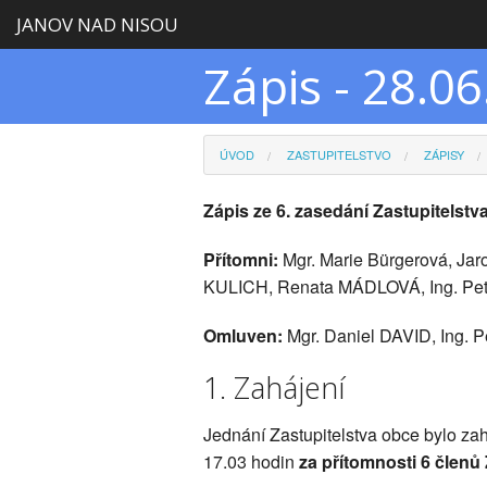
JANOV NAD NISOU
Zápis - 28.0
ÚVOD
ZASTUPITELSTVO
ZÁPISY
Zápis ze 6. zasedání Zastupitelst
Přítomni:
Mgr. Marie Bürgerová, Ja
KULICH, Renata MÁDLOVÁ, Ing. 
Omluven:
Mgr. Daniel DAVID, Ing.
1. Zahájení
Jednání Zastupitelstva obce bylo za
17.03 hodin
za přítomnosti 6 členů