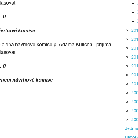
lasovat
L 0
návrhové komise
20
20
 člena návrhové komise p. Adama Kulicha - přijímá
20
lasovat
20
L 0
20
20
členem návrhové komise
20
20
20
20
20
Jednac
Histori