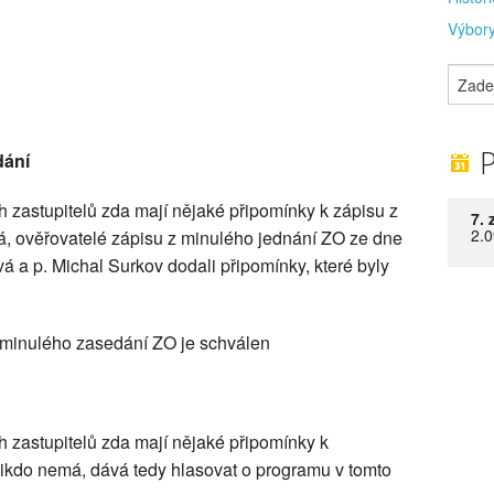
Výbory
P
dání
h zastupitelů zda mají nějaké připomínky k zápisu z
7. 
2.0
, ověřovatelé zápisu z minulého jednání ZO ze dne
á a p. Michal Surkov dodali připomínky, které byly
z minulého zasedání ZO je schválen
h zastupitelů zda mají nějaké připomínky k
kdo nemá, dává tedy hlasovat o programu v tomto