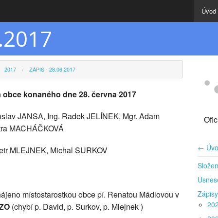
Úvod
6.2017
2017
ZÁPIS - 28.06.2017
va obce konaného dne 28. června 2017
roslav JANSA, Ing. Radek JELÍNEK, Mgr. Adam
Ofi
Petra MACHÁČKOVÁ
← Úvo
 Petr MLEJNEK, Michal SURKOV
Složen
Usnes
hájeno místostarostkou obce pí. Renatou Mádlovou v
Zápisy
20
 ZO
(chybí p. David, p. Surkov, p. Mlejnek )