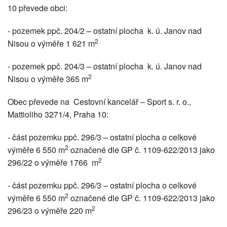
10 převede obci:
- pozemek ppč. 204/2 – ostatní plocha k. ú. Janov nad
2
Nisou o výměře 1 621 m
- pozemek ppč. 204/3 – ostatní plocha k. ú. Janov nad
2
Nisou o výměře 365 m
Obec převede na Cestovní kancelář – Sport s. r. o.,
Mattioliho 3271/4, Praha 10:
- část pozemku ppč. 296/3 – ostatní plocha o celkové
2
výměře 6 550 m
označené dle GP č. 1109-622/2013 jako
2
296/22 o výměře 1766 m
- část pozemku ppč. 296/3 – ostatní plocha o celkové
2
výměře 6 550 m
označené dle GP č. 1109-622/2013 jako
2
296/23 o výměře 220 m