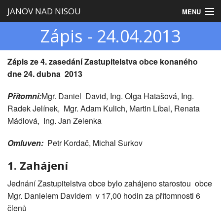
JANOV NAD NISOU
MENU
Zápis - 24.04.2013
Úvod
Obecní úřad
Zápis
ze 4. zasedání Zastupitelstva obce
konaného
dne 24. dubna 2013
Zastupitelstvo
Přítomni:
Mgr. Daniel David, Ing. Olga Hatašová, Ing.
Obec
Radek Jelínek, Mgr. Adam Kulich, Martin Líbal, Renata
Mádlová, Ing. Jan Zelenka
Turistika
Omluven:
Petr Kordač, Michal Surkov
1. Zahájení
Jednání Zastupitelstva obce bylo zahájeno starostou obce
Mgr. Danielem Davidem v 17,00 hodin za přítomnosti 6
členů