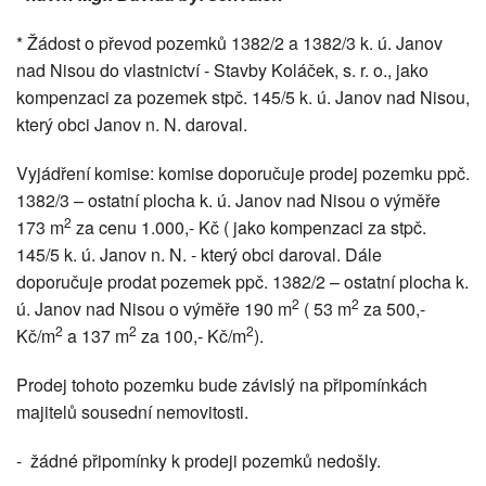
* Žádost o převod pozemků 1382/2 a 1382/3 k. ú. Janov
nad Nisou do vlastnictví - Stavby Koláček, s. r. o., jako
kompenzaci za pozemek stpč. 145/5 k. ú. Janov nad Nisou,
který obci Janov n. N. daroval.
Vyjádření komise: komise doporučuje prodej pozemku ppč.
1382/3 – ostatní plocha k. ú. Janov nad Nisou o výměře
2
173 m
za cenu 1.000,- Kč ( jako kompenzaci za stpč.
145/5 k. ú. Janov n. N. - který obci daroval. Dále
doporučuje prodat pozemek ppč. 1382/2 – ostatní plocha k.
2
2
ú. Janov nad Nisou o výměře 190 m
( 53 m
za 500,-
2
2
2
Kč/m
a 137 m
za 100,- Kč/m
).
Prodej tohoto pozemku bude závislý na připomínkách
majitelů sousední nemovitosti.
- žádné připomínky k prodeji pozemků nedošly.