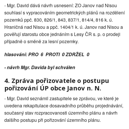
- Mgr. David dává návrh usnesení: ZO Janov nad Nisou
souhlasí s vypracováním geometrických plánů na rozdělení
pozemků ppč. 830, 826/1, 843, 837/1, 814/4, 816 k. ú.
Hraničná nad Nisou a ppč. 1404/1 k. ú. Janov nad Nisou a
pověřují starostu obce jednáním s Lesy ČR s. p. o prodeji
případně o směně za lesní pozemky.
hlasování: PRO 6 PROTI 0 ZDRŽEL 0
- návrh Mgr. Davida byl schválen
4. Zpráva pořizovatele o postupu
pořizování ÚP obce Janov n. N.
- Mgr. David seznámil zastupitele se zprávou, ve které je
uvedena rekapitulace dosavadního průběhu projednávání,
současný stav rozpracovanosti územního plánu a návrh
dalšího postupu při pořizování územního plánu.