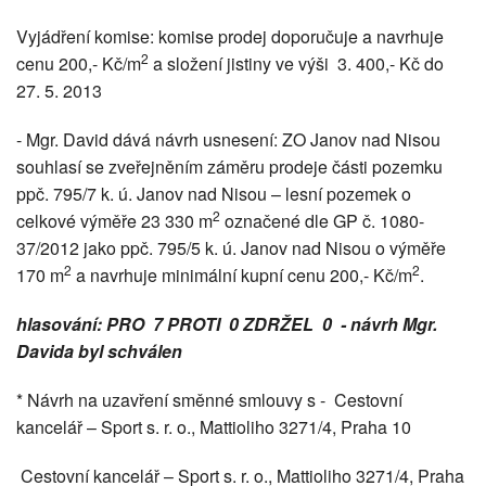
Vyjádření komise: komise prodej doporučuje a navrhuje
2
cenu 200,- Kč/m
a složení jistiny ve výši 3. 400,- Kč do
27. 5. 2013
- Mgr. David dává návrh usnesení: ZO Janov nad Nisou
souhlasí se zveřejněním záměru prodeje části pozemku
ppč. 795/7 k. ú. Janov nad Nisou – lesní pozemek o
2
celkové výměře 23 330 m
označené dle GP č. 1080-
37/2012 jako ppč. 795/5 k. ú. Janov nad Nisou o výměře
2
2
170 m
a navrhuje minimální kupní cenu 200,- Kč/m
.
hlasování: PRO 7 PROTI 0 ZDRŽEL 0 -
návrh Mgr.
Davida byl schválen
* Návrh na uzavření směnné smlouvy s - Cestovní
kancelář – Sport s. r. o., Mattioliho 3271/4, Praha 10
Cestovní kancelář – Sport s. r. o., Mattioliho 3271/4, Praha