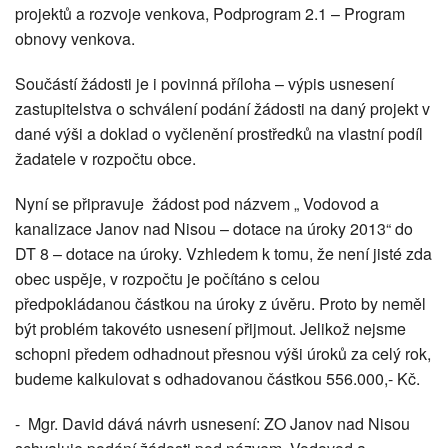
projektů a rozvoje venkova, Podprogram 2.1 – Program
obnovy venkova.
Součástí žádosti je i povinná příloha – výpis usnesení
zastupitelstva o schválení podání žádosti na daný projekt v
dané výši a doklad o vyčlenění prostředků na vlastní podíl
žadatele v rozpočtu obce.
Nyní se připravuje žádost pod názvem „ Vodovod a
kanalizace Janov nad Nisou – dotace na úroky 2013“ do
DT 8 – dotace na úroky. Vzhledem k tomu, že není jisté zda
obec uspěje, v rozpočtu je počítáno s celou
předpokládanou částkou na úroky z úvěru. Proto by neměl
být problém takovéto usnesení přijmout. Jelikož nejsme
schopni předem odhadnout přesnou výši úroků za celý rok,
budeme kalkulovat s odhadovanou částkou 556.000,- Kč.
- Mgr. David dává návrh usnesení: ZO Janov nad Nisou