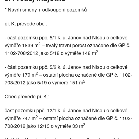
* Návrh směny + odkoupení pozemků
pí. K. převede obci:
- část pozemku ppč. 5/1 k. ú. Janov nad Nisou o celkové
2
výměře 1839 m
– trvalý travní porost označené dle GP č.
2
1102-708/2012 jako 5/18 o výměře 148 m
- část pozemku ppč. 5/2 k. ú. Janov nad Nisou o celkové
2
výměře 179 m
– ostatní plocha označené dle GP č. 1102-
2
708/2012 jako 5/19 o výměře 151 m
Obec převede pí. K.:
část pozemku ppč. 12/1 k. ú. Janov nad Nisou o celkové
2
výměře 747 m
– ostatní plocha označené dle GP č. 1102-
2
708/2012 jako 12/13 o výměře 33 m