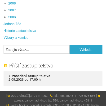
2008
2007
2006
Jednací řád
Historie zastupitelstva
Výbory a komise
Příští zastupitelstvo
7. zasedání zastupitelstva
2.09.2026 od 17:00 h
podatelna@janov-n-n.cz
|
|
tel.: 488 880 511, 725 076 566 |
adresa: Janov nad Nisou čp. 520, Janov nad Nisou, 46811
úřední hodiny: pondělí a středa 7:30 - 11:30 a 12:30 - 17:00 hodin,