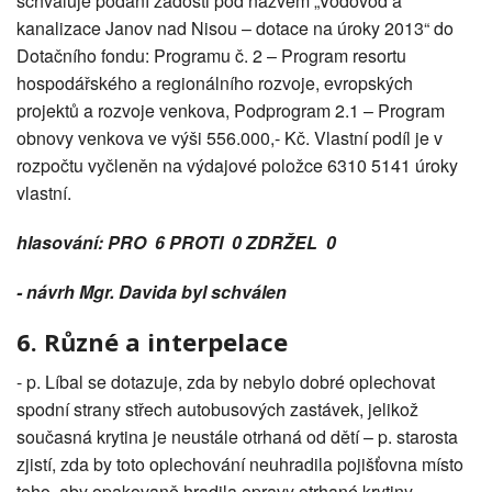
schvaluje podání žádosti pod názvem „Vodovod a
kanalizace Janov nad Nisou – dotace na úroky 2013“ do
Dotačního fondu: Programu č. 2 – Program resortu
hospodářského a regionálního rozvoje, evropských
projektů a rozvoje venkova, Podprogram 2.1 – Program
obnovy venkova ve výši 556.000,- Kč. Vlastní podíl je v
rozpočtu vyčleněn na výdajové položce 6310 5141 úroky
vlastní.
hlasování: PRO 6 PROTI 0 ZDRŽEL 0
- návrh Mgr. Davida byl schválen
6. Různé a interpelace
- p. Líbal se dotazuje, zda by nebylo dobré oplechovat
spodní strany střech autobusových zastávek, jelikož
současná krytina je neustále otrhaná od dětí – p. starosta
zjistí, zda by toto oplechování neuhradila pojišťovna místo
toho, aby opakovaně hradila opravy otrhané krytiny