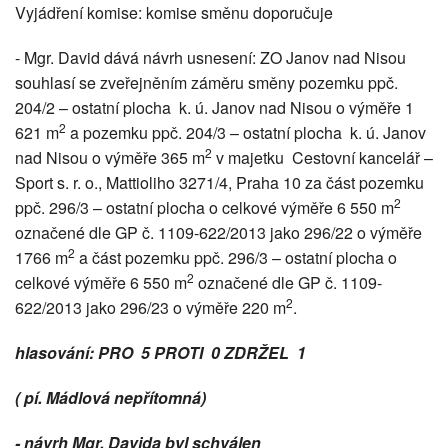
Vyjádření komise: komise směnu doporučuje
- Mgr. David dává návrh usnesení: ZO Janov nad Nisou
souhlasí se zveřejněním záměru směny pozemku ppč.
204/2 – ostatní plocha k. ú. Janov nad Nisou o výměře 1
2
621 m
a pozemku ppč. 204/3 – ostatní plocha k. ú. Janov
2
nad Nisou o výměře 365 m
v majetku Cestovní kancelář –
Sport s. r. o., Mattioliho 3271/4, Praha 10 za část pozemku
2
ppč. 296/3 – ostatní plocha o celkové výměře 6 550 m
označené dle GP č. 1109-622/2013 jako 296/22 o výměře
2
1766 m
a část pozemku ppč. 296/3 – ostatní plocha o
2
celkové výměře 6 550 m
označené dle GP č. 1109-
2
622/2013 jako 296/23 o výměře 220 m
.
hlasování: PRO 5 PROTI 0 ZDRŽEL 1
( pí. Mádlová nepřítomná)
- návrh Mgr. Davida byl schválen