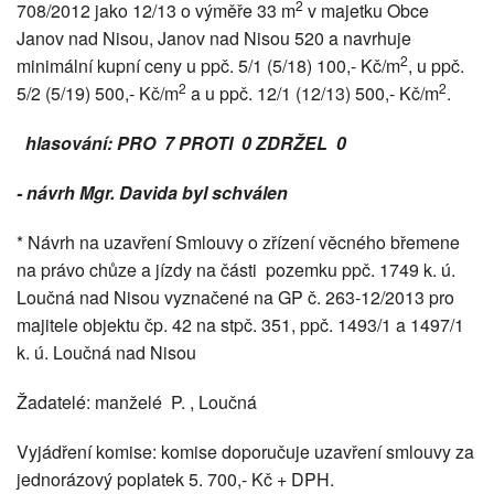
2
708/2012 jako 12/13 o výměře 33 m
v majetku Obce
Janov nad Nisou, Janov nad Nisou 520 a navrhuje
2
minimální kupní ceny u ppč. 5/1 (5/18) 100,- Kč/m
, u ppč.
2
2
5/2 (5/19) 500,- Kč/m
a u ppč. 12/1 (12/13) 500,- Kč/m
.
hlasování: PRO 7 PROTI 0 ZDRŽEL 0
- návrh Mgr. Davida byl schválen
* Návrh na uzavření Smlouvy o zřízení věcného břemene
na právo chůze a jízdy na části pozemku ppč. 1749 k. ú.
Loučná nad Nisou vyznačené na GP č. 263-12/2013 pro
majitele objektu čp. 42 na stpč. 351, ppč. 1493/1 a 1497/1
k. ú. Loučná nad Nisou
Žadatelé: manželé P. , Loučná
Vyjádření komise: komise doporučuje uzavření smlouvy za
jednorázový poplatek 5. 700,- Kč + DPH.