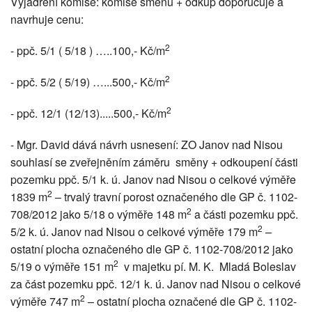
Vyjádření komise: komise směnu + odkup doporučuje a
navrhuje cenu:
2
- ppč. 5/1 ( 5/18 ) …..100,- Kč/m
2
- ppč. 5/2 ( 5/19) …...500,- Kč/m
2
- ppč. 12/1 (12/13).....500,- Kč/m
- Mgr. David dává návrh usnesení: ZO Janov nad Nisou
souhlasí se zveřejněním záměru směny + odkoupení části
pozemku ppč. 5/1 k. ú. Janov nad Nisou o celkové výměře
2
1839 m
– trvalý travní porost označeného dle GP č. 1102-
2
708/2012 jako 5/18 o výměře 148 m
a části pozemku ppč.
2
5/2 k. ú. Janov nad Nisou o celkové výměře 179 m
–
ostatní plocha označeného dle GP č. 1102-708/2012 jako
2
5/19 o výměře 151 m
v majetku pí. M. K. Mladá Boleslav
za část pozemku ppč. 12/1 k. ú. Janov nad Nisou o celkové
2
výměře 747 m
– ostatní plocha označené dle GP č. 1102-