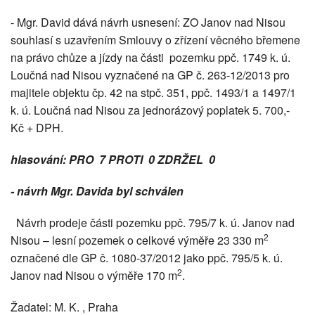
- Mgr. David dává návrh usnesení: ZO Janov nad Nisou
souhlasí s uzavřením Smlouvy o zřízení věcného břemene
na právo chůze a jízdy na části pozemku ppč. 1749 k. ú.
Loučná nad Nisou vyznačené na GP č. 263-12/2013 pro
majitele objektu čp. 42 na stpč. 351, ppč. 1493/1 a 1497/1
k. ú. Loučná nad Nisou za jednorázový poplatek 5. 700,-
Kč + DPH.
hlasování: PRO 7 PROTI 0 ZDRŽEL 0
- návrh Mgr. Davida byl schválen
Návrh prodeje části pozemku ppč. 795/7 k. ú. Janov nad
2
Nisou – lesní pozemek o celkové výměře 23 330 m
označené dle GP č. 1080-37/2012 jako ppč. 795/5 k. ú.
2
Janov nad Nisou o výměře 170 m
.
Žadatel: M. K. , Praha