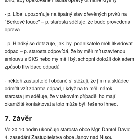
- p. Líbal upozorňuje na špatný stav dřevěných prvků na
"Berkově louce" – p. starosta sděluje, že bude provedena
oprava
- p. Hladký se dotazuje, jak by podnikatelé měli likvidovat
odpad – p. starosta odpovídá, že by měli mít uzavřenou
smlouvu s SKS nebo my měli být schopni doložit dokladem
způsob likvidace odpadů
- někteří zastupitelé i občané si stěžují, že jim na skládce
odmítli vzít zdarma odpad, i když na to měli nárok –
starosta jim sděluje, že v takovém případě ho mají
okamžitě kontaktovat a toto může být řešeno ihned.
7. Závěr
Ve 20,10 hodin ukončuje starosta obce Mgr. Daniel David
4. zasedání Zastupitelstva obce Janov nad Nisou