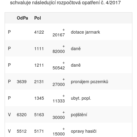
schvaluje následující rozpočtová opatření č. 4/2017
OdPa
Pol
+
P
4122
dotace jarmark
20167
+
P
1111
daně
82000
+
P
1211
daně
50542
+
P
3639
2131
pronájem pozemků
27000
+
P
1345
ubyt. popl.
11333
+
V
6320
5163
pojištění
30000
+
V
5512
5171
opravy hasiči
15000