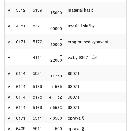
-
V
5512
5139
materiál hasiči
15000
+
V
4351
5321
sociální služby
100000
+
V
6171
5172
programové vybavení
40000
+
P
4111
volby 98071 ÚZ
22000
+
V
6114
5021
98071
14750
V
6114
5139
+ 565
98071
V
6114
5175
+ 1152
98071
V
6114
5169
+ 5533
98071
V
6171
5511
- 6500
oprava §
V
6409
5511
- 500
oprava §