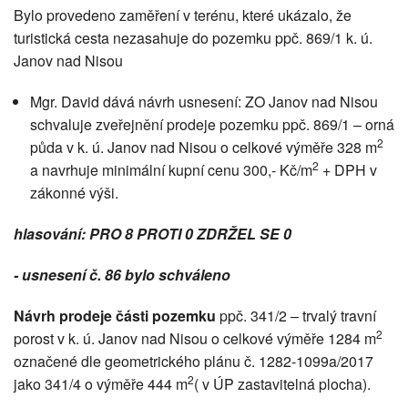
Bylo provedeno zaměření v terénu, které ukázalo, že
turistická cesta nezasahuje do pozemku ppč. 869/1 k. ú.
Janov nad Nisou
Mgr. David dává návrh usnesení: ZO Janov nad Nisou
schvaluje zveřejnění prodeje pozemku ppč. 869/1 – orná
2
půda v k. ú. Janov nad Nisou o celkové výměře 328 m
2
a navrhuje minimální kupní cenu 300,- Kč/m
+ DPH v
zákonné výši.
hlasování: PRO 8 PROTI 0 ZDRŽEL SE 0
- usnesení č. 86 bylo schváleno
Návrh prodeje části pozemku
ppč. 341/2 – trvalý travní
2
porost v k. ú. Janov nad Nisou o celkové výměře 1284 m
označené dle geometrického plánu č. 1282-1099a/2017
2
jako 341/4 o výměře 444 m
( v ÚP zastavitelná plocha).