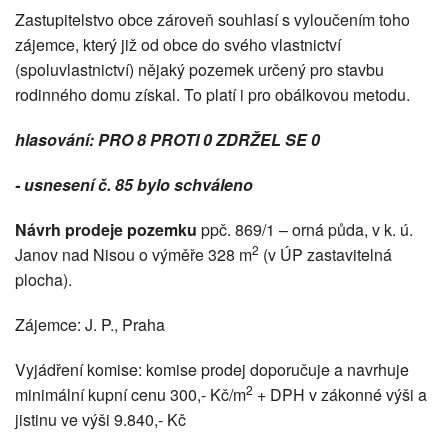
Zastupitelstvo obce zároveň souhlasí s vyloučením toho
zájemce, který již od obce do svého vlastnictví
(spoluvlastnictví) nějaký pozemek určený pro stavbu
rodinného domu získal. To platí i pro obálkovou metodu.
hlasování: PRO 8 PROTI 0 ZDRŽEL SE 0
- usnesení č. 85 bylo schváleno
Návrh prodeje pozemku
ppč. 869/1 – orná půda, v k. ú.
2
Janov nad Nisou o výměře 328 m
(v ÚP zastavitelná
plocha).
Zájemce: J. P., Praha
Vyjádření komise: komise prodej doporučuje a navrhuje
2
minimální kupní cenu 300,- Kč/m
+ DPH v zákonné výši a
jistinu ve výši 9.840,- Kč