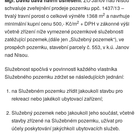
Mgr. David dává návrh usnesení:
ZO Janov nad Nisou
schvaluje zveřejnění prodeje pozemku ppč. 1437/13 –
2
trvalý travní porost o celkové výměře 1368 m
a navrhuje
2
minimální kupní cenu 500,- Kč/m
+ DPH v zákonné výši
včetně zřízení níže vymezené pozemkové služebnosti
zatěžující pozemek,(dále jen „Služebný pozemek“), ve
prospěch pozemku, stavební parcely č. 553, v k.ú. Janov
nad Nisou.
Služebnost spočívá v povinnosti každého vlastníka
Služebného pozemku zdržet se následujících jednání:
na Služebném pozemku zřídit jakoukoli stavbu pro
rekreaci nebo jakékoli ubytovací zařízení;
Služebný pozemek nebo jakoukoli jeho součást, včetně
stavby zřízené na Služebném pozemku, užívat pro
účely poskytování jakýchkoli ubytovacích služeb.