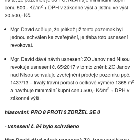
2
cenu 500,- Kč/m
+ DPH v zákonné výši a jistinu ve výši
20.500,- Kč.
Mgr. David sděluje, že jelikož již tento pozemek byl
jednou schválen ke zveřejnění, je třeba toto usnesení
revokovat.
Mgr. David dává návrh usnesení: ZO Janov nad Nisou
revokuje usnesení č. 65/2017 v tomto znění: ZO Janov
nad Nisou schvaluje zveřejnění prodeje pozemku ppč.
2
1437/13 – trvalý travní porost o celkové výměře 1368 m
2
a navrhuje minimální kupní cenu 500,- Kč/m
+ DPH v
zákonné výši.
hlasování: PRO 8 PROTI 0 ZDRŽEL SE 0
- usnesení č. 84 bylo schváleno