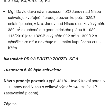
S. 3.560,- Kč, V. 4.040,- Kč
Mgr. David dává návrh usnesení: ZO Janov nad Nisou
schvaluje zveřejnění prodeje pozemku ppč. 1329/5 –
ostatní plocha, v k. ú. Janov nad Nisou o celkové výměře
2
380 m
označené dle geometrického plánu č. 1030-
2
115/2010 jako 1329/5 o výměře 202 m
a 1329/12 o
2
výměře 178 m
a navrhuje minimální kupní cenu 200,-
2
Kč/m
.
hlasování: PRO 8 PROTI 0 ZDRŽEL SE 0
- usnesení č. 89 bylo schváleno
Návrh prodeje pozemku
ppč. 431/4 – trvalý travní porost v
2
k. ú. Janov nad Nisou o celkové výměře 148 m
( v ÚP
zastavitelná plocha).
Zájemci: