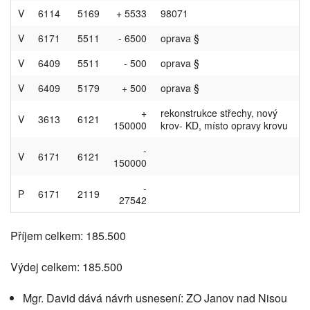
V
6114
5169
+ 5533
98071
V
6171
5511
- 6500
oprava §
V
6409
5511
- 500
oprava §
V
6409
5179
+ 500
oprava §
+
rekonstrukce střechy, nový
V
3613
6121
150000
krov- KD, místo opravy krovu
-
V
6171
6121
150000
-
P
6171
2119
27542
Příjem celkem: 185.500
Výdej celkem: 185.500
Mgr. David dává návrh usnesení: ZO Janov nad Nisou