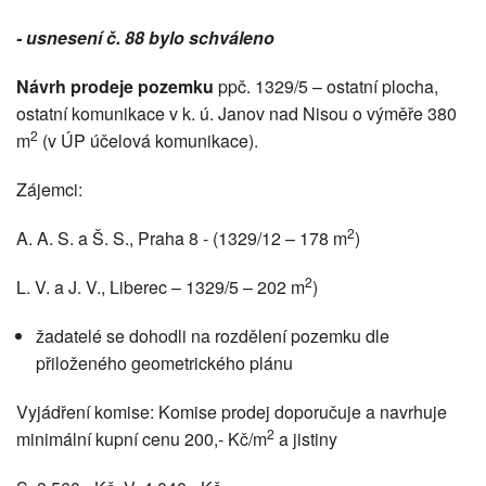
- usnesení č. 88 bylo schváleno
Návrh prodeje pozemku
ppč. 1329/5 – ostatní plocha,
ostatní komunikace v k. ú. Janov nad Nisou o výměře 380
2
m
(v ÚP účelová komunikace).
Zájemci:
2
A. A. S. a Š. S., Praha 8 - (1329/12 – 178 m
)
2
L. V. a J. V., Liberec – 1329/5 – 202 m
)
žadatelé se dohodli na rozdělení pozemku dle
přiloženého geometrického plánu
Vyjádření komise: Komise prodej doporučuje a navrhuje
2
minimální kupní cenu 200,- Kč/m
a jistiny