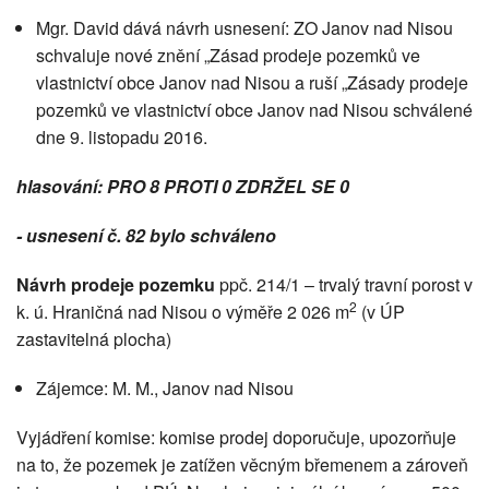
Mgr. David dává návrh usnesení: ZO Janov nad Nisou
schvaluje nové znění „Zásad prodeje pozemků ve
vlastnictví obce Janov nad Nisou a ruší „Zásady prodeje
pozemků ve vlastnictví obce Janov nad Nisou schválené
dne 9. listopadu 2016.
hlasování: PRO 8 PROTI 0 ZDRŽEL SE 0
- usnesení č. 82 bylo schváleno
Návrh prodeje pozemku
ppč. 214/1 – trvalý travní porost v
2
k. ú. Hraničná nad Nisou o výměře 2 026 m
(v ÚP
zastavitelná plocha)
Zájemce: M. M., Janov nad Nisou
Vyjádření komise: komise prodej doporučuje, upozorňuje
na to, že pozemek je zatížen věcným břemenem a zároveň