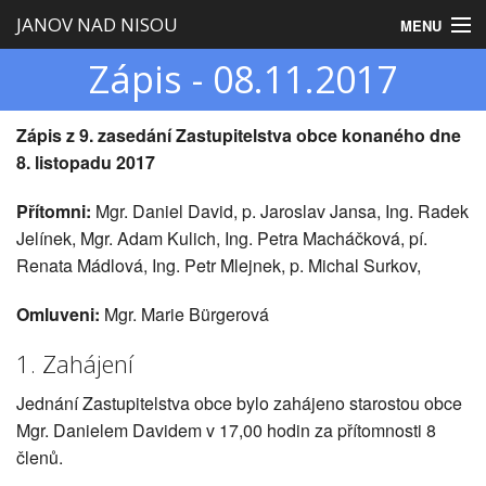
JANOV NAD NISOU
MENU
Zápis - 08.11.2017
Úvod
Obecní úřad
Zápis z 9. zasedání Zastupitelstva obce konaného dne
8. listopadu 2017
Zastupitelstvo
Přítomni:
Mgr. Daniel David, p. Jaroslav Jansa, Ing. Radek
Obec
Jelínek, Mgr. Adam Kulich, Ing. Petra Macháčková, pí.
Renata Mádlová, Ing. Petr Mlejnek, p. Michal Surkov,
Turistika
Omluveni:
Mgr. Marie Bürgerová
1. Zahájení
Jednání Zastupitelstva obce bylo zahájeno starostou obce
Mgr. Danielem Davidem v 17,00 hodin za přítomnosti 8
členů.