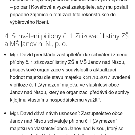
– po paní Kovářové a vyzval zastupitele, aby mu poslali
případné zájemce o realizaci této rekonstrukce do
výběrového řízení.
4. Schválení přílohy č. 1 Zřizovací listiny ZŠ
a MŠ Janov n. N., p. o.
Mgr. David předkládá zastupitelům ke schválení změnu
přílohy č. 1 zřizovací listiny ZŠ a MŠ Janov nad Nisou,
příspěvkové organizace v souvislosti s aktualizací
hodnot majetku dle stavu majetku k 31.10.2017 uvedené
v příloze č. 1 „Vymezení majetku ve vlastnictví obce
Janov nad Nisou, který se organizaci předává do správy
k jejímu vlastnímu hospodářskému využití“.
Mgr. David dává návrh usnesení: Zastupitelstvo obce
Janov nad Nisou schvaluje přílohu č.1 („Vymezení
majetku ve vlastnictví obce Janov nad Nisou, který se