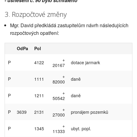
- usnesení č. 90 bylo schváleno
3. Rozpočtové změny
Mgr. David předkládá zastupitelům návrh následujících
rozpočtových opatření:
OdPa
Pol
+
P
4122
dotace jarmark
20167
+
P
1111
daně
82000
+
P
1211
daně
50542
+
P
3639
2131
pronájem pozemků
27000
+
P
1345
ubyt. popl.
11333