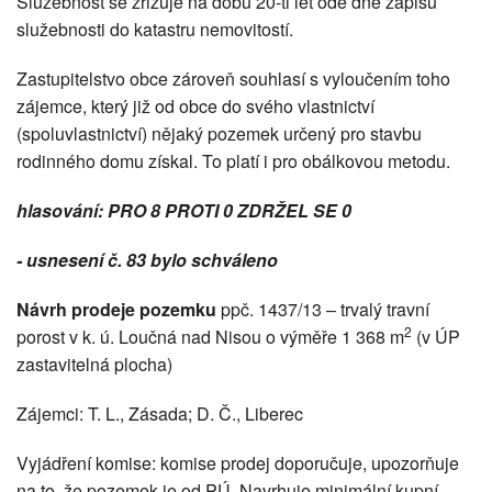
Služebnost se zřizuje na dobu 20-ti let ode dne zápisu
služebnosti do katastru nemovitostí.
Zastupitelstvo obce zároveň souhlasí s vyloučením toho
zájemce, který již od obce do svého vlastnictví
(spoluvlastnictví) nějaký pozemek určený pro stavbu
rodinného domu získal. To platí i pro obálkovou metodu.
hlasování: PRO 8 PROTI 0 ZDRŽEL SE 0
- usnesení č. 83 bylo schváleno
Návrh prodeje pozemku
ppč. 1437/13 – trvalý travní
2
porost v k. ú. Loučná nad Nisou o výměře 1 368 m
(v ÚP
zastavitelná plocha)
Zájemci: T. L., Zásada; D. Č., Liberec
Vyjádření komise: komise prodej doporučuje, upozorňuje
na to, že pozemek je od PÚ. Navrhuje minimální kupní