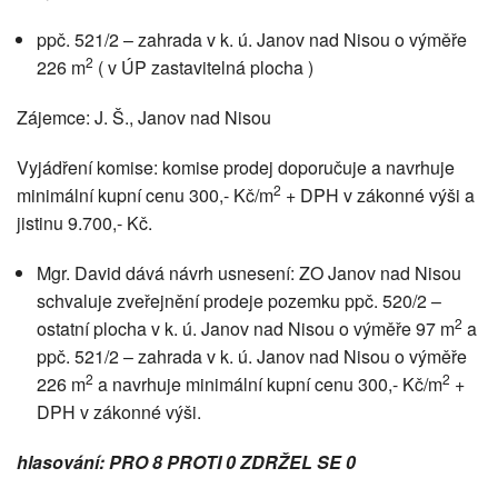
ppč. 521/2 – zahrada v k. ú. Janov nad Nisou o výměře
2
226 m
( v ÚP zastavitelná plocha )
Zájemce: J. Š., Janov nad Nisou
Vyjádření komise: komise prodej doporučuje a navrhuje
2
minimální kupní cenu 300,- Kč/m
+ DPH v zákonné výši a
jistinu 9.700,- Kč.
Mgr. David dává návrh usnesení: ZO Janov nad Nisou
schvaluje zveřejnění prodeje pozemku ppč. 520/2 –
2
ostatní plocha v k. ú. Janov nad Nisou o výměře 97 m
a
ppč. 521/2 – zahrada v k. ú. Janov nad Nisou o výměře
2
2
226 m
a navrhuje minimální kupní cenu 300,- Kč/m
+
DPH v zákonné výši.
hlasování: PRO 8 PROTI 0 ZDRŽEL SE 0