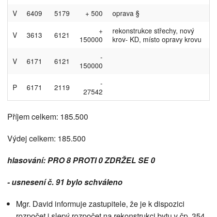
V
6409
5179
+ 500
oprava §
+
rekonstrukce střechy, nový
V
3613
6121
150000
krov- KD, místo opravy krovu
-
V
6171
6121
150000
-
P
6171
2119
27542
Příjem celkem: 185.500
Výdej celkem: 185.500
hlasování: PRO 8 PROTI 0 ZDRŽEL SE 0
- usnesení č. 91 bylo schváleno
Mgr. David informuje zastupitele, že je k dispozici
rozpočet i slepý rozpočet na rekonstrukci bytu v čp. 354