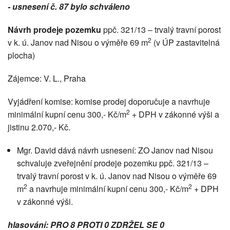
- usnesení č. 87 bylo schváleno
Návrh prodeje pozemku
ppč. 321/13 – trvalý travní porost
2
v k. ú. Janov nad Nisou o výměře 69 m
(v ÚP zastavitelná
plocha)
Zájemce: V. L., Praha
Vyjádření komise: komise prodej doporučuje a navrhuje
2
minimální kupní cenu 300,- Kč/m
+ DPH v zákonné výši a
jistinu 2.070,- Kč.
Mgr. David dává návrh usnesení: ZO Janov nad Nisou
schvaluje zveřejnění prodeje pozemku ppč. 321/13 –
trvalý travní porost v k. ú. Janov nad Nisou o výměře 69
2
2
m
a navrhuje minimální kupní cenu 300,- Kč/m
+ DPH
v zákonné výši.
hlasování: PRO 8 PROTI 0 ZDRŽEL SE 0