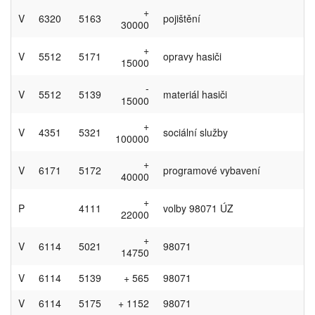
+
V
6320
5163
pojištění
30000
+
V
5512
5171
opravy hasiči
15000
-
V
5512
5139
materiál hasiči
15000
+
V
4351
5321
sociální služby
100000
+
V
6171
5172
programové vybavení
40000
+
P
4111
volby 98071 ÚZ
22000
+
V
6114
5021
98071
14750
V
6114
5139
+ 565
98071
V
6114
5175
+ 1152
98071