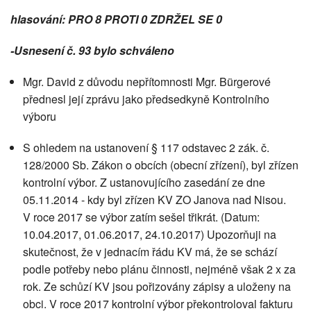
hlasování: PRO 8 PROTI 0 ZDRŽEL SE 0
-Usnesení č. 93 bylo schváleno
Mgr. David z důvodu nepřítomnosti Mgr. Bürgerové
přednesl její zprávu jako předsedkyně Kontrolního
výboru
S ohledem na ustanovení § 117 odstavec 2 zák. č.
128/2000 Sb. Zákon o obcích (obecní zřízení), byl zřízen
kontrolní výbor. Z ustanovujícího zasedání ze dne
05.11.2014 - kdy byl zřízen KV ZO Janova nad Nisou.
V roce 2017 se výbor zatím sešel třikrát. (Datum:
10.04.2017, 01.06.2017, 24.10.2017) Upozorňuji na
skutečnost, že v jednacím řádu KV má, že se schází
podle potřeby nebo plánu činnosti, nejméně však 2 x za
rok. Ze schůzí KV jsou pořizovány zápisy a uloženy na
obci. V roce 2017 kontrolní výbor překontroloval fakturu