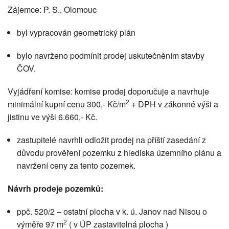
Zájemce: P. S., Olomouc
byl vypracován geometrický plán
bylo navrženo podmínit prodej uskutečněním stavby
ČOV.
Vyjádření komise: komise prodej doporučuje a navrhuje
2
minimální kupní cenu 300,- Kč/m
+ DPH v zákonné výši a
jistinu ve výši 6.660,- Kč.
zastupitelé navrhli odložit prodej na příští zasedání z
důvodu prověření pozemku z hlediska územního plánu a
navržení ceny za tento pozemek.
Návrh prodeje pozemků:
ppč. 520/2 – ostatní plocha v k. ú. Janov nad Nisou o
2
výměře 97 m
( v ÚP zastavitelná plocha )