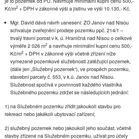
je to pozemek od PÚ. Navrhuje minimální kupní cenu 500,-
2
Kč/m
+ DPH v zákonné výši a jistinu ve výši 10.130,- Kč.
Mgr. David dává návrh usnesení: ZO Janov nad Nisou
schvaluje zveřejnění prodeje pozemku ppč. 214/1 –
trvalý travní porost v k. ú. Hraničná nad Nisou o celkové
2
výměře 2 026 m
a navrhuje minimální kupní cenu 500,-
2
Kč/m
+ DPH v zákonné výši včetně zřízení níže
vymezené pozemkové služebnosti zatěžující pozemek,
(dále jen „Služebný pozemek“), ve prospěch pozemku,
stavební parcely č. 553, v k.ú. Janov nad Nisou.
Služebnost spočívá v povinnosti každého vlastníka
Služebného pozemku zdržet se následujících jednání:
1) na Služebném pozemku zřídit jakoukoli stavbu pro
rekreaci nebo jakékoli ubytovací zařízení;
2) služebný pozemek nebo jakoukoli jeho součást, včetně
stavby zřízené na Služebném pozemku, užívat pro účely