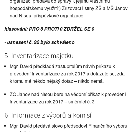
organizaci předává do správy k jejímu vlastnímu
hospodářskému využití“) Zřizovací listiny ZŠ a MŠ Janov
nad Nisou, příspěvkové organizace.
hlasování: PRO 8 PROTI 0 ZDRŽEL SE 0
- usnesení č. 92 bylo schváleno
5. Inventarizace majetku
Mgr. David předkládá zastupitelům návrh příkazu k
provedení inventarizace za rok 2017 a dotazuje se, zda
k tomu má někdo nějaký dotaz – nikdo nemá.
ZO Janov nad Nisou bere na vědomí příkaz k provedení
inventarizace za rok 2017 – směrnici č. 3
6. Informace z výborů a komisí
Mgr. David předává slovo předsedovi Finančního výboru