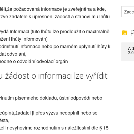
dělí,že požadovaná informace je zveřejněna a kde,
yzve žadatele k upřesnění žádosti a stanoví mu lhůtu
P
ydá informaci (tuto lhůtu lze prodloužit o maximálně
užení lhůty informován)
odmítnutí informace nebo po marném uplynutí lhůty k
7. 
2.0
dat odvolání,
hodne o odvolání odvolací orgán
ádost o informaci lze vyřídit
kytnutím písemného dokladu, ústní odpovědí nebo
neúplná,žadatel ji přes výzvu nedoplnil nebo se
ěsta,
teli nevyhovíme rozhodnutím s náležitostmi dle § 15