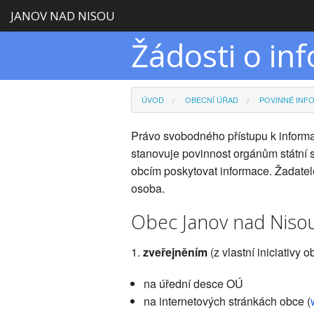
JANOV NAD NISOU
Žádosti o in
ÚVOD
OBECNÍ ÚŘAD
POVINNÉ INF
Právo svobodného přístupu k inform
stanovuje povinnost orgánům státní
obcím poskytovat informace. Žadatel
osoba.
Obec Janov nad Nisou
1.
zveřejněním
(z vlastní iniciativy o
na úřední desce OÚ
na internetových stránkách obce (