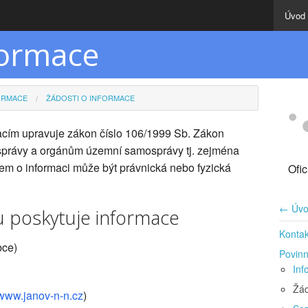
Úvod
formace
ORMACE
ŽÁDOSTI O INFORMACE
acím upravuje zákon číslo 106/1999 Sb. Zákon
 správy a orgánům územní samosprávy tj. zejména
em o informaci může být právnická nebo fyzická
Ofi
← Úvo
 poskytuje informace
Kontak
bce)
Povinn
Inf
Žád
www.janov-n-n.cz
)