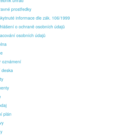
ebník úhrad
avné prostředky
kytnuté informace dle zák. 106/1999
hlášení o ochraně osobních údajů
acování osobních údajů
elna
ce
r oznámení
í deska
ty
enty
e
odaj
í plán
vy
y