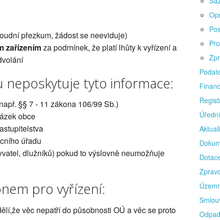
Saz
Opr
Pos
soudní přezkum, žádost se neeviduje)
Pro
m zařízením
za podmínek, že platí lhůty k vyřízení a
Zpr
dvolání
Podat
 neposkytuje tyto informace:
Finan
Regist
(např. §§ 7 - 11 zákona 106/99 Sb.)
Úředn
kázek obce
astupitelstva
Aktuali
ecního úřadu
Dokum
yvatel, dlužníků) pokud to výslovně neumožňuje
Dotac
Zprav
nem pro vyřízení:
Územn
Smlou
dělí,že věc nepatří do působnosti OÚ a věc se proto
Odpad