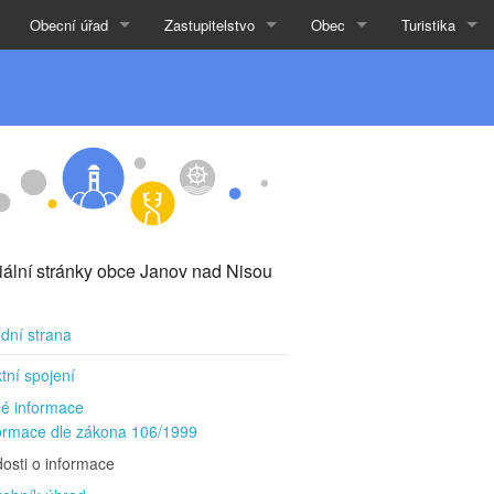
Obecní úřad
Zastupitelstvo
Obec
Turistika
ciální stránky obce Janov nad Nisou
dní strana
tní spojení
é informace
ormace dle zákona 106/1999
osti o informace