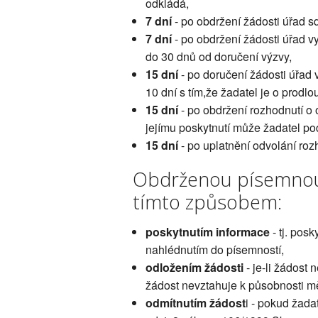
odkládá,
7 dní
- po obdržení žádosti úřad s
7 dní
- po obdržení žádosti úřad v
do 30 dnů od doručení výzvy,
15 dní
- po doručení žádosti úřad v
10 dní s tím,že žadatel je o prodlo
15 dní
- po obdržení rozhodnutí o 
jejímu poskytnutí může žadatel po
15 dní
- po uplatnění odvolání roz
Obdrženou písemnou ž
tímto způsobem:
poskytnutím informace
- tj. pos
nahlédnutím do písemností,
odložením žádosti
- je-li žádost 
žádost nevztahuje k působnosti m
odmítnutím žádost
i - pokud žada