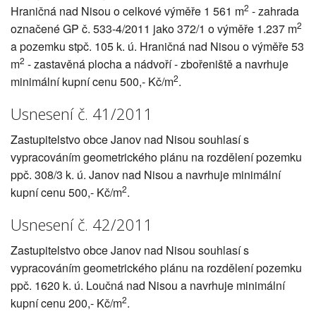
2
Hraničná nad Nisou o celkové výměře 1 561 m
- zahrada
2
označené GP č. 533-4/2011 jako 372/1 o výměře 1.237 m
a pozemku stpč. 105 k. ú. Hraničná nad Nisou o výměře 53
2
m
- zastavěná plocha a nádvoří - zbořeniště a navrhuje
2
minimální kupní cenu 500,- Kč/m
.
Usnesení č. 41/2011
Zastupitelstvo obce Janov nad Nisou souhlasí s
vypracováním geometrického plánu na rozdělení pozemku
ppč. 308/3 k. ú. Janov nad Nisou a navrhuje minimální
2
kupní cenu 500,- Kč/m
.
Usnesení č. 42/2011
Zastupitelstvo obce Janov nad Nisou souhlasí s
vypracováním geometrického plánu na rozdělení pozemku
ppč. 1620 k. ú. Loučná nad Nisou a navrhuje minimální
2
kupní cenu 200,- Kč/m
.