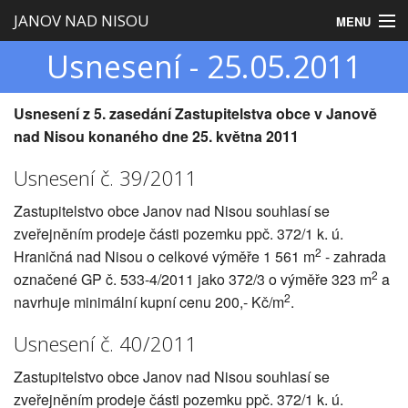
JANOV NAD NISOU
MENU
Usnesení - 25.05.2011
Úvod
Obecní úřad
Usnesení
z 5. zasedání Zastupitelstva obce v Janově
nad Nisou
konaného dne 25. května 2011
Zastupitelstvo
Usnesení č. 39/2011
Obec
Zastupitelstvo obce Janov nad Nisou souhlasí se
Turistika
zveřejněním prodeje části pozemku ppč. 372/1 k. ú.
2
Hraničná nad Nisou o celkové výměře 1 561 m
- zahrada
2
označené GP č. 533-4/2011 jako 372/3 o výměře 323 m
a
2
navrhuje minimální kupní cenu 200,- Kč/m
.
Usnesení č. 40/2011
Zastupitelstvo obce Janov nad Nisou souhlasí se
zveřejněním prodeje části pozemku ppč. 372/1 k. ú.