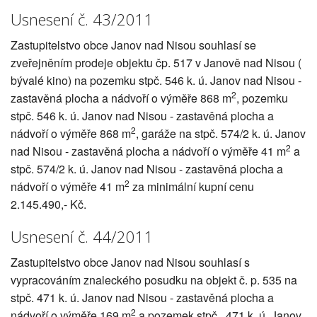
Usnesení č. 43/2011
Zastupitelstvo obce Janov nad Nisou souhlasí se
zveřejněním prodeje objektu čp. 517 v Janově nad Nisou (
bývalé kino) na pozemku stpč. 546 k. ú. Janov nad Nisou -
2
zastavěná plocha a nádvoří o výměře 868 m
, pozemku
stpč. 546 k. ú. Janov nad Nisou - zastavěná plocha a
2
nádvoří o výměře 868 m
, garáže na stpč. 574/2 k. ú. Janov
2
nad Nisou - zastavěná plocha a nádvoří o výměře 41 m
a
stpč. 574/2 k. ú. Janov nad Nisou - zastavěná plocha a
2
nádvoří o výměře 41 m
za minimální kupní cenu
2.145.490,- Kč.
Usnesení č. 44/2011
Zastupitelstvo obce Janov nad Nisou souhlasí s
vypracováním znaleckého posudku na objekt č. p. 535 na
stpč. 471 k. ú. Janov nad Nisou - zastavěná plocha a
2
nádvoří o výměře 169 m
a pozemek stpč. 471 k. ú. Janov