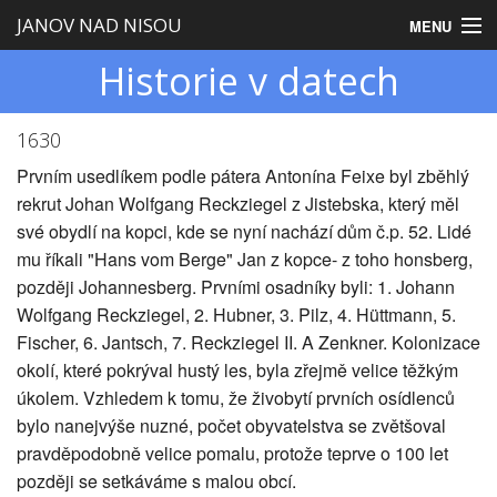
JANOV NAD NISOU
MENU
Historie v datech
Úvod
Obecní úřad
1630
Zastupitelstvo
Prvním usedlíkem podle pátera Antonína Feixe byl zběhlý
rekrut Johan Wolfgang Reckziegel z Jistebska, který měl
Obec
své obydlí na kopci, kde se nyní nachází dům č.p. 52. Lidé
mu říkali "Hans vom Berge" Jan z kopce- z toho honsberg,
Turistika
později Johannesberg. Prvními osadníky byli: 1. Johann
Wolfgang Reckziegel, 2. Hubner, 3. Pilz, 4. Hüttmann, 5.
Fischer, 6. Jantsch, 7. Reckziegel II. A Zenkner. Kolonizace
okolí, které pokrýval hustý les, byla zřejmě velice těžkým
úkolem. Vzhledem k tomu, že živobytí prvních osídlenců
bylo nanejvýše nuzné, počet obyvatelstva se zvětšoval
pravděpodobně velice pomalu, protože teprve o 100 let
později se setkáváme s malou obcí.