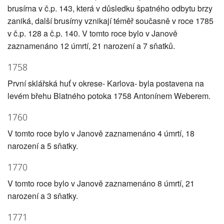
brusírna v č.p. 143, která v důsledku špatného odbytu brzy
zaniká, další brusírny vznikají téměř současně v roce 1785
v č.p. 128 a č.p. 140. V tomto roce bylo v Janově
zaznamenáno 12 úmrtí, 21 narození a 7 sňatků.
1758
První sklářská huť v okrese- Karlova- byla postavena na
levém břehu Blatného potoka 1758 Antonínem Weberem.
1760
V tomto roce bylo v Janově zaznamenáno 4 úmrtí, 18
narození a 5 sňatky.
1770
V tomto roce bylo v Janově zaznamenáno 8 úmrtí, 21
narození a 3 sňatky.
1771