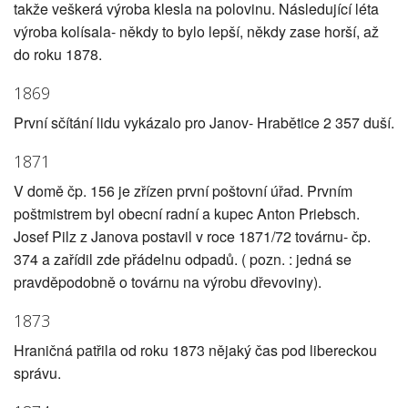
takže veškerá výroba klesla na polovinu. Následující léta
výroba kolísala- někdy to bylo lepší, někdy zase horší, až
do roku 1878.
1869
První sčítání lidu vykázalo pro Janov- Hrabětice 2 357 duší.
1871
V domě čp. 156 je zřízen první poštovní úřad. Prvním
poštmistrem byl obecní radní a kupec Anton Priebsch.
Josef Pilz z Janova postavil v roce 1871/72 továrnu- čp.
374 a zařídil zde přádelnu odpadů. ( pozn. : jedná se
pravděpodobně o továrnu na výrobu dřevoviny).
1873
Hraničná patřila od roku 1873 nějaký čas pod libereckou
správu.