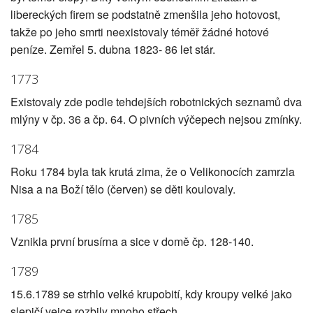
libereckých firem se podstatně zmenšila jeho hotovost,
takže po jeho smrti neexistovaly téměř žádné hotové
peníze. Zemřel 5. dubna 1823- 86 let stár.
1773
Existovaly zde podle tehdejších robotnických seznamů dva
mlýny v čp. 36 a čp. 64. O pivních výčepech nejsou zmínky.
1784
Roku 1784 byla tak krutá zima, že o Velikonocích zamrzla
Nisa a na Boží tělo (červen) se děti koulovaly.
1785
Vznikla první brusírna a sice v domě čp. 128-140.
1789
15.6.1789 se strhlo velké krupobití, kdy kroupy velké jako
slepičí vejce rozbily mnoho střech.