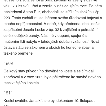
věku 78 let svůj úřad a zemřel v následujícím roce. Po něm
následoval Anton Pilz, obchodník se střížním zbožím z čp.
223. Tento rychtář musel během svého úřadování bojovat s
mnoha nepříjemnostmi. V době, kdy předsedal obci, došlo
za přispění Josefa Lucke z čp. 32 k zajištění a potrestání
celé zlodějské bandy. Násilné vloupání, spojené s
mučením lidí nebylo v tehdejších dobách vzácností. Nová
ústava státu se zákonem o obcích ho konečně zbavila
těžkého břemene
1809
Celkový stav původního dřevěného kostela se čím dál
zhoršoval a v roce 1809 bylo přikročeno ke stavbě nového
masivnějšího kostela.
1811
Kostel svatého Jana křtitele byl dokončen 10. listopadu