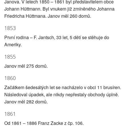
Janova. V letech 1850 – 1861 byl představitelem obce
Johann Hüttmann. Byl vnukem již zmíněného Johanna
Friedricha Hüttmana. Janov měl 260 domů.
1853
První rodina – F. Jantsch, 33 let, 5 dětí se stěhuje do
Ameriky.
1855
Janov měl 275 domů.
1860
Začátkem šedesátých let se nacházelo v obci 11 brusíren.
Následoval úpadek, ale nikdy nepřestaly obchody úplně.
Janov měl 282 domů.
1861
Od 1861 – 1886 Franz Zacke z čp. 106.