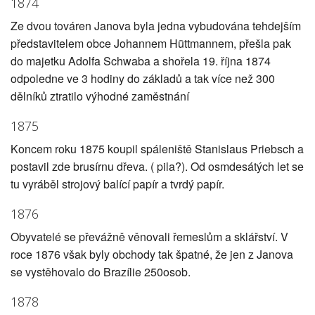
1874
Ze dvou továren Janova byla jedna vybudována tehdejším
představitelem obce Johannem Hüttmannem, přešla pak
do majetku Adolfa Schwaba a shořela 19. října 1874
odpoledne ve 3 hodiny do základů a tak více než 300
dělníků ztratilo výhodné zaměstnání
1875
Koncem roku 1875 koupil spáleniště Stanislaus Priebsch a
postavil zde brusírnu dřeva. ( pila?). Od osmdesátých let se
tu vyráběl strojový balící papír a tvrdý papír.
1876
Obyvatelé se převážně věnovali řemeslům a sklářství. V
roce 1876 však byly obchody tak špatné, že jen z Janova
se vystěhovalo do Brazílie 250osob.
1878