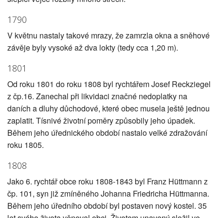
1790
V květnu nastaly takové mrazy, že zamrzla okna a sněhové
závěje byly vysoké až dva lokty (tedy cca 1,20 m).
1801
Od roku 1801 do roku 1808 byl rychtářem Josef Reckziegel
z čp.16. Zanechal při likvidaci značné nedoplatky na
daních a dluhy důchodové, které obec musela ještě jednou
zaplatit. Tísnivé životní poměry způsobily jeho úpadek.
Během jeho úřednického období nastalo velké zdražování
roku 1805.
1808
Jako 6. rychtář obce roku 1808-1843 byl Franz Hüttmann z
čp. 101, syn již zmíněného Johanna Friedricha Hüttmanna.
Během jeho úředního období byl postaven nový kostel. 35
let svého života věnoval obci. Životem unavený složil ve