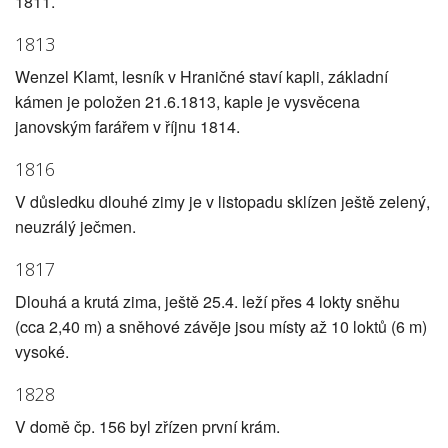
1811.
1813
Wenzel Klamt, lesník v Hraničné staví kapli, základní
kámen je položen 21.6.1813, kaple je vysvěcena
janovským farářem v říjnu 1814.
1816
V důsledku dlouhé zimy je v listopadu sklízen ještě zelený,
neuzrálý ječmen.
1817
Dlouhá a krutá zima, ještě 25.4. leží přes 4 lokty sněhu
(cca 2,40 m) a sněhové závěje jsou místy až 10 loktů (6 m)
vysoké.
1828
V domě čp. 156 byl zřízen první krám.