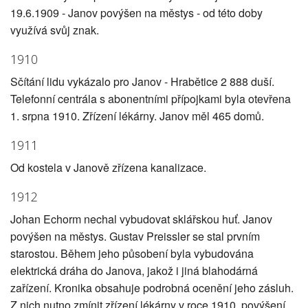
19.6.1909 - Janov povýšen na městys - od této doby
využívá svůj znak.
1910
Sčítání lidu vykázalo pro Janov - Hrabětice 2 888 duší.
Telefonní centrála s abonentními přípojkami byla otevřena
1. srpna 1910. Zřízení lékárny. Janov měl 465 domů.
1911
Od kostela v Janově zřízena kanalizace.
1912
Johan Echorm nechal vybudovat sklářskou huť. Janov
povýšen na městys. Gustav Preissler se stal prvním
starostou. Během jeho působení byla vybudována
elektrická dráha do Janova, jakož i jiná blahodárná
zařízení. Kronika obsahuje podrobná ocenění jeho zásluh.
Z nich nutno zmínit zřízení lékárny v roce 1910, povýšení