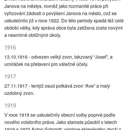
Janova na městys, rovněž jako rozmanité práce při
vyřizování žádosti o povýšení Janova na město, což se
uskutečnilo již v roce 1922. Do této periody spadá též celé
období války, kdy správa obce byla zatížena zcela novými
a nesmírně obtížnými úkoly.
1916
13.10.1916 - odvezen velký zvon, takzvaný “Josef”, a
umíráček na přetavení pro válečné účely.
1917
27.11.1917 - tentýž osud potkává zvon “Ave” a malý
ozdobný zvon.
1919
V roce 1919 se uskutečnily obecní volby poprvé podle
nového volebního práva. Jako starosta působil v letech
1919 a 1923 Anton Schmidt, výrobce skleněného zboží z