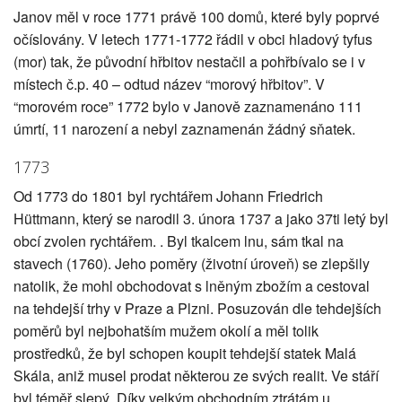
Janov měl v roce 1771 právě 100 domů, které byly poprvé
očíslovány. V letech 1771-1772 řádil v obci hladový tyfus
(mor) tak, že původní hřbitov nestačil a pohřbívalo se i v
místech č.p. 40 – odtud název “morový hřbitov”. V
“morovém roce” 1772 bylo v Janově zaznamenáno 111
úmrtí, 11 narození a nebyl zaznamenán žádný sňatek.
1773
Od 1773 do 1801 byl rychtářem Johann Friedrich
Hüttmann, který se narodil 3. února 1737 a jako 37ti letý byl
obcí zvolen rychtářem. . Byl tkalcem lnu, sám tkal na
stavech (1760). Jeho poměry (životní úroveň) se zlepšily
natolik, že mohl obchodovat s lněným zbožím a cestoval
na tehdejší trhy v Praze a Plzni. Posuzován dle tehdejších
poměrů byl nejbohatším mužem okolí a měl tolik
prostředků, že byl schopen koupit tehdejší statek Malá
Skála, aniž musel prodat některou ze svých realit. Ve stáří
byl téměř slepý. Díky velkým obchodním ztrátám u