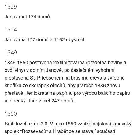
1829
Janov měl 174 domů.
1834
Janov má 177 domů a 1162 obyvatel.
1849
1849-1850 postavena textilní továrna (přádelna bavlny a
ovčí vlny) v dolním Janově, po částečném vyhoření
přestavena St. Priebschem na brusírnu dřeva a výrobnu
knoflíků ze skořápek ořechů, aby ji v roce 1886 znovu
přestavěl, tentokráte na papírnu pro výrobu balícího papíru
a lepenky. Janov měl 247 domů.
1850
Sníh ležel až do 3.6. V roce 1850 vzniká nejstarší janovský
spolek “Rozsévačů” a Hrabětice se stávají součástí