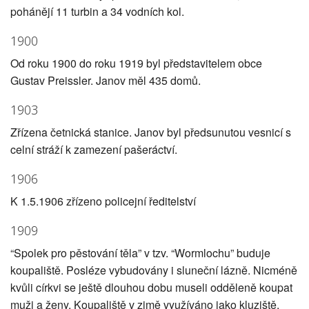
pohánějí 11 turbin a 34 vodních kol.
1900
Od roku 1900 do roku 1919 byl představitelem obce
Gustav Preissler. Janov měl 435 domů.
1903
Zřízena četnická stanice. Janov byl předsunutou vesnicí s
celní stráží k zamezení pašeráctví.
1906
K 1.5.1906 zřízeno policejní ředitelství
1909
“Spolek pro pěstování těla” v tzv. “Wormlochu” buduje
koupaliště. Posléze vybudovány i sluneční lázně. Nicméně
kvůli církvi se ještě dlouhou dobu museli odděleně koupat
muži a ženy. Koupaliště v zimě využíváno jako kluziště.