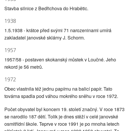
Stavba silnice z Bedřichova do Hrabětic.
1938
1.5.1938 - krátce před svými 71 narozeninami umírá
zakladatel janovské sklárny J. Schorm.
1957
1957/58 - postaven skokanský můstek v Loučné. Jeho
rekord je 56 metrů.
1972
Obec vlastnila též jednu papírnu na balicí papír. Tato
továrna spadla pod váhou mokrého sněhu v roce 1972.
Počet obyvatel byl koncem 19. století značný. V roce 1873
se narodilo 187 dětí. Tolik je dnes stěží v celé janovské
osmitřídní škole. Teprve v roce 1991 je po mnoha letech