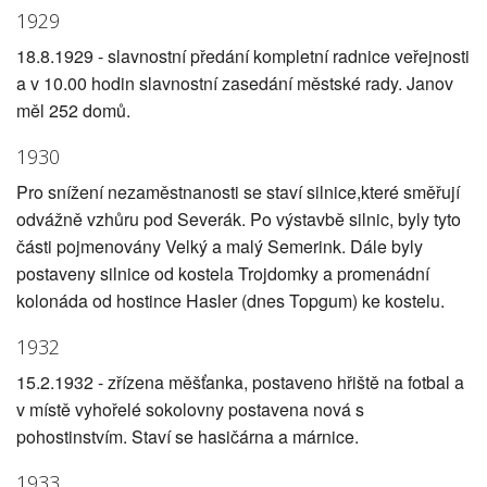
1929
18.8.1929 - slavnostní předání kompletní radnice veřejnosti
a v 10.00 hodin slavnostní zasedání městské rady. Janov
měl 252 domů.
1930
Pro snížení nezaměstnanosti se staví silnice,které směřují
odvážně vzhůru pod Severák. Po výstavbě silnic, byly tyto
části pojmenovány Velký a malý Semerink. Dále byly
postaveny silnice od kostela Trojdomky a promenádní
kolonáda od hostince Hasler (dnes Topgum) ke kostelu.
1932
15.2.1932 - zřízena měšťanka, postaveno hřiště na fotbal a
v místě vyhořelé sokolovny postavena nová s
pohostinstvím. Staví se hasičárna a márnice.
1933