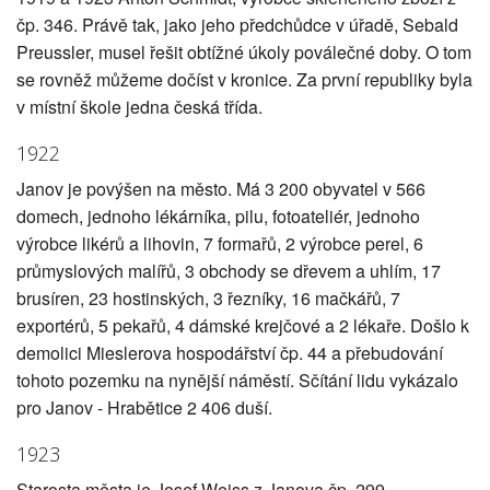
čp. 346. Právě tak, jako jeho předchůdce v úřadě, Sebald
Preussler, musel řešit obtížné úkoly poválečné doby. O tom
se rovněž můžeme dočíst v kronice. Za první republiky byla
v místní škole jedna česká třída.
1922
Janov je povýšen na město. Má 3 200 obyvatel v 566
domech, jednoho lékárníka, pilu, fotoateliér, jednoho
výrobce likérů a lihovin, 7 formařů, 2 výrobce perel, 6
průmyslových malířů, 3 obchody se dřevem a uhlím, 17
brusíren, 23 hostinských, 3 řezníky, 16 mačkářů, 7
exportérů, 5 pekařů, 4 dámské krejčové a 2 lékaře. Došlo k
demolici Mieslerova hospodářství čp. 44 a přebudování
tohoto pozemku na nynější náměstí. Sčítání lidu vykázalo
pro Janov - Hrabětice 2 406 duší.
1923
Starosta města je Josef Weiss z Janova čp. 299.