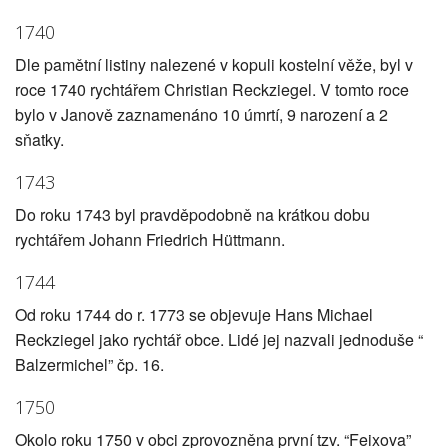
1740
Dle pamětní listiny nalezené v kopuli kostelní věže, byl v
roce 1740 rychtářem Christian Reckziegel. V tomto roce
bylo v Janově zaznamenáno 10 úmrtí, 9 narození a 2
sňatky.
1743
Do roku 1743 byl pravděpodobně na krátkou dobu
rychtářem Johann Friedrich Hüttmann.
1744
Od roku 1744 do r. 1773 se objevuje Hans Michael
Reckziegel jako rychtář obce. Lidé jej nazvali jednoduše “
Balzermichel” čp. 16.
1750
Okolo roku 1750 v obci zprovozněna první tzv. “Feixova”