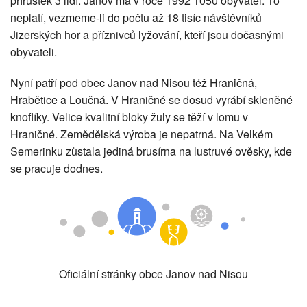
přírůstek 3 lidí. Janov má v roce 1992 1050 obyvatel. To
neplatí, vezmeme-li do počtu až 18 tisíc návštěvníků
Jizerských hor a příznivců lyžování, kteří jsou dočasnými
obyvateli.
Nyní patří pod obec Janov nad Nisou též Hraničná,
Hrabětice a Loučná. V Hraničné se dosud vyrábí skleněné
knoflíky. Velice kvalitní bloky žuly se těží v lomu v
Hraničné. Zemědělská výroba je nepatrná. Na Velkém
Semerinku zůstala jediná brusírna na lustruvé ověsky, kde
se pracuje dodnes.
Oficiální stránky obce Janov nad Nisou