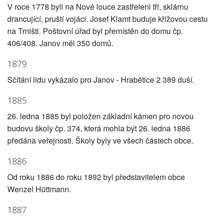
V roce 1778 byli na Nové louce zastřeleni tři, sklárnu
drancující, pruští vojáci. Josef Klamt buduje křížovou cestu
na Trništi. Poštovní úřad byl přemístěn do domu čp.
406/408. Janov měl 350 domů.
1879
Sčítání lidu vykázalo pro Janov - Hrabětice 2 389 duší.
1885
26. ledna 1885 byl položen základní kámen pro novou
budovu školy čp. 374, která mohla být 26. ledna 1886
předána veřejnosti. Školy byly ve všech částech obce.
1886
Od roku 1886 do roku 1892 byl představitelem obce
Wenzel Hüttmann.
1887