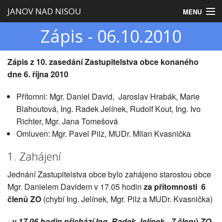
JANOV NAD NISOU
MENU
Zápis - 06.10.2010
Úvod
Obecní úřad
Zápis
z 10. zasedání Zastupitelstva obce
konaného
dne 6. října 2010
Zastupitelstvo
Přítomni: Mgr. Daniel David, Jaroslav Hrabák, Marie
Obec
Blahoutová, Ing. Radek Jelínek, Rudolf Kout, Ing. Ivo
Turistika
Richter, Mgr. Jana Tomešová
Omluven: Mgr. Pavel Pilz, MUDr. Milan Kvasnička
1. Zahájení
Jednání Zastupitelstva obce bylo zahájeno starostou obce
Mgr. Danielem Davidem v 17.05 hodin
za přítomnosti 6
členů ZO
(chybí Ing. Jelínek, Mgr. Pilz a MUDr. Kvasnička)
- v 17.06 hodin přichází Ing. Radek Jelínek - 7 členů ZO