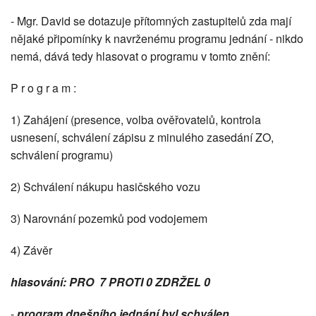
- Mgr. David se dotazuje přítomných zastupitelů zda mají
nějaké připomínky k navrženému programu jednání - nikdo
nemá, dává tedy hlasovat o programu v tomto znění:
P r o g r a m :
1) Zahájení (presence, volba ověřovatelů, kontrola
usnesení, schválení zápisu z minulého zasedání ZO,
schválení programu)
2) Schválení nákupu hasičského vozu
3) Narovnání pozemků pod vodojemem
4) Závěr
hlasování: PRO 7 PROTI 0 ZDRŽEL 0
-
program dnešního jednání byl schválen