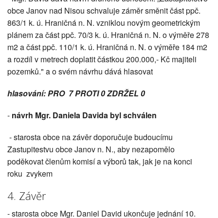
obce Janov nad Nisou schvaluje záměr směnit část ppč.
863/1 k. ú. Hraničná n. N. vzniklou novým geometrickým
plánem za část ppč. 70/3 k. ú. Hraničná n. N. o výměře 278
m2 a část ppč. 110/1 k. ú. Hraničná n. N. o výměře 184 m2
a rozdíl v metrech doplatit částkou 200.000,- Kč majiteli
pozemků." a o svém návrhu dává hlasovat
hlasování: PRO 7 PROTI 0 ZDRŽEL 0
-
návrh Mgr. Daniela Davida byl schválen
- starosta obce na závěr doporučuje budoucímu
Zastupitestvu obce Janov n. N., aby nezapomělo
poděkovat členům komisí a výborů tak, jak je na konci
roku zvykem
4. Závěr
- starosta obce Mgr. Daniel David ukončuje jednání 10.