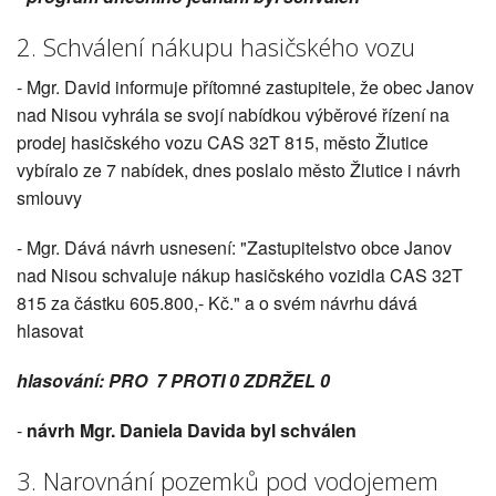
2. Schválení nákupu hasičského vozu
- Mgr. David informuje přítomné zastupitele, že obec Janov
nad Nisou vyhrála se svojí nabídkou výběrové řízení na
prodej hasičského vozu CAS 32T 815, město Žlutice
vybíralo ze 7 nabídek, dnes poslalo město Žlutice i návrh
smlouvy
- Mgr. Dává návrh usnesení: "Zastupitelstvo obce Janov
nad Nisou schvaluje nákup hasičského vozidla CAS 32T
815 za částku 605.800,- Kč." a o svém návrhu dává
hlasovat
hlasování: PRO 7 PROTI 0 ZDRŽEL 0
-
návrh Mgr. Daniela Davida byl schválen
3. Narovnání pozemků pod vodojemem