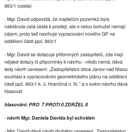
863/1 (cesta)
- Mgr. David odpovídá, že majitelům pozemků byla
nabídnuta celá cesta k prodeji, ale o celou bohužel nemají
zájem, proto teď navrhuje vypracování nového GP na
oddělení části ppč. 863/1
- Mgr. David se dotazuje přítomných zastupitelů, zda mají
nějaké dotazy či připomínky k návrhu - nikdo nemá, dává
tedy návrh usnesení: „Zastupitelstvo obce Janov nad Nisou
souhlasí s vypracováním geometrického plánu na oddělení
části ppč. 863/1 k. ú. Hraničná n. N..” a o svém návrhu dává
hlasovat
hlasování: PRO 7 PROTI 0 ZDRŽEL 0
-
návrh Mgr. Daniela Davida byl schválen
- Mgr. David dává návrh druhého usnesení: „Zastupitelstvo