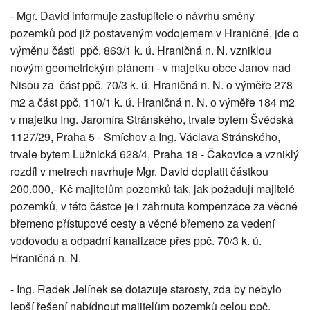
- Mgr. David informuje zastupitele o návrhu směny
pozemků pod již postaveným vodojemem v Hraničné, jde o
výměnu části ppč. 863/1 k. ú. Hraničná n. N. vzniklou
novým geometrickým plánem - v majetku obce Janov nad
Nisou za část ppč. 70/3 k. ú. Hraničná n. N. o výměře 278
m2 a část ppč. 110/1 k. ú. Hraničná n. N. o výměře 184 m2
v majetku Ing. Jaromíra Stránského, trvale bytem Švédská
1127/29, Praha 5 - Smíchov a Ing. Václava Stránského,
trvale bytem Lužnická 628/4, Praha 18 - Čakovice a vzniklý
rozdíl v metrech navrhuje Mgr. David doplatit částkou
200.000,- Kč majitelům pozemků tak, jak požadují majitelé
pozemků, v této částce je i zahrnuta kompenzace za věcné
břemeno přístupové cesty a věcné břemeno za vedení
vodovodu a odpadní kanalizace přes ppč. 70/3 k. ú.
Hraničná n. N.
- Ing. Radek Jelínek se dotazuje starosty, zda by nebylo
lepší řešení nabídnout majitelům pozemků celou ppč.