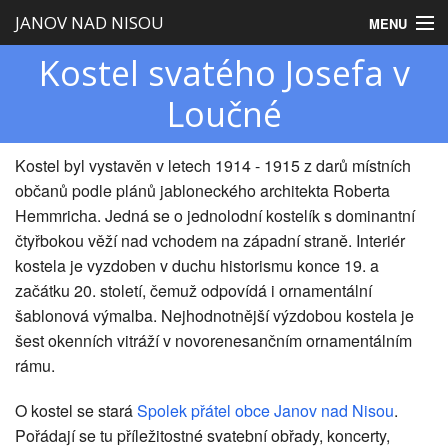
JANOV NAD NISOU
MENU
Kostel svatého Josefa v
Úvod
Loučné
Obecní úřad
Zastupitelstvo
Kostel byl vystavěn v letech 1914 - 1915 z darů místních
občanů podle plánů jabloneckého architekta Roberta
Obec
Hemmricha. Jedná se o jednolodní kostelík s dominantní
čtyřbokou věží nad vchodem na západní straně. Interiér
Turistika
kostela je vyzdoben v duchu historismu konce 19. a
začátku 20. století, čemuž odpovídá i ornamentální
šablonová výmalba. Nejhodnotnější výzdobou kostela je
šest okenních vitráží v novorenesančním ornamentálním
rámu.
O kostel se stará
Spolek přátel obce Janov nad Nisou
.
Pořádají se tu příležitostné svatební obřady, koncerty,