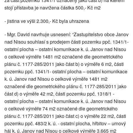
za část pozemku 1341/1 označený jako část b) na kterém
stojí přístavba je navržena částka 500,- Kč m2
- jistina ve výši 2.300,- Kč byla uhrazena
- Mgr. David navrhuje usnesení: “Zastupitelstvo obce Janov
nad Nisou souhlasí s prodejem části pozemku ppč. 1341/1-
ostatní plocha – ostatní komunikace k. ú. Janov nad Nisou
o celkové výměře 1481 m2 označené dle geometrického
plánu č. 1177-285/2011 jako část b) o výměře 6 m2, části
pozemku ppč. 1341/1- ostatní plocha – ostatní komunikace
k. ú. Janov nad Nisou o celkové výměře 1481 m2
označené dle geometrického plánu č. 1177-285/2011 jako
část d) o výměře 42 m2, části pozemku ppč. 1318/1 -
ostatní plocha – ostatní komunikace k. ú. Janov nad Nisou
o celkové výměře 74 m2 označené dle geometrického
plánu č. 1177-285/2011 jako část c) o výměře 22 m2, části
pozemku ppč. 483/2 k. ú. - ostatní plocha, hřbitov – urnový
háj k. ú. Janov nad Nisou o celkové výměře 3.665 m2