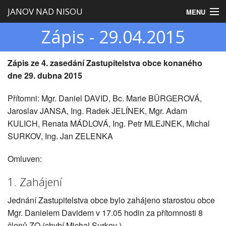
JANOV NAD NISOU
MENU
Zápis - 29.04.2015
Úvod
Obecní úřad
Zápis ze 4. zasedání Zastupitelstva obce konaného
dne 29. dubna 2015
Zastupitelstvo
Přítomni: Mgr. Daniel DAVID, Bc. Marie BÜRGEROVÁ,
Obec
Jaroslav JANSA, Ing. Radek JELÍNEK, Mgr. Adam
KULICH, Renata MÁDLOVÁ, Ing. Petr MLEJNEK, Michal
Turistika
SURKOV, Ing. Jan ZELENKA
Omluven:
1. Zahájení
Jednání Zastupitelstva obce bylo zahájeno starostou obce
Mgr. Danielem Davidem v 17.05 hodin za přítomnosti 8
členů ZO (chybí Michal Surkov )