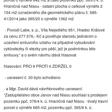
Hraničná nad Nisou - ostatní plocha o celkové výměře 2
154 m2 označeného dle geometrického plánu č. 585-
41/2014 jako 365/20 o výměře 1362 m2
- Povodí Labe, s. p., Víta Nejedlého 951, Hradec Králové
za cenu 277.576,- Kč a pověřuje starostu jednáním o
uzavření smluvního vztahu na případné vybudování
cyklostezky či stezky pro pěší, jež je podmínkou této
smlouvy.” a o svém návrhu dává hlasovat
hlasování: PRO 9 PROTI 0 ZDRŽEL 0
- usnesení č. 30 bylo schváleno
- a Mgr. David dává návrhbnového usnesení:
“Zastupitelstvo obce Janov nad Nisou souhlasí s prodejem
pozemku ppč. 376/4 k. ú. Hraničná nad Nisou - trvalý travní
porost o výměře 665 m2, pozemku ppč. 365/6 k. ú.