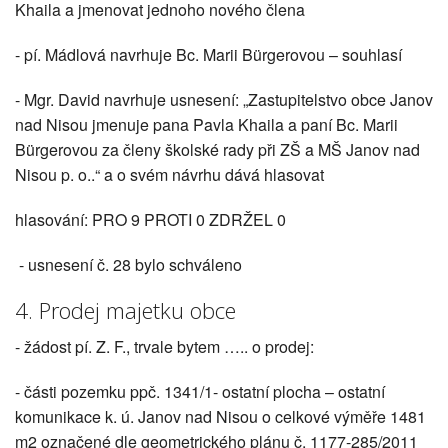
Khaila a jmenovat jednoho nového člena
- pí. Mádlová navrhuje Bc. Marii Bürgerovou – souhlasí
- Mgr. David navrhuje usnesení: „Zastupitelstvo obce Janov
nad Nisou jmenuje pana Pavla Khaila a paní Bc. Marii
Bürgerovou za členy školské rady při ZŠ a MŠ Janov nad
Nisou p. o..“ a o svém návrhu dává hlasovat
hlasování: PRO 9 PROTI 0 ZDRŽEL 0
- usnesení č. 28 bylo schváleno
4. Prodej majetku obce
- žádost pí. Z. F., trvale bytem ….. o prodej:
- části pozemku ppč. 1341/1- ostatní plocha – ostatní
komunikace k. ú. Janov nad Nisou o celkové výměře 1481
m2 označené dle geometrického plánu č. 1177-285/2011