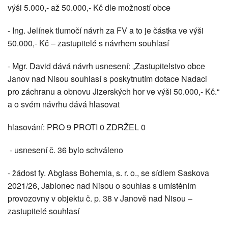
výši 5.000,- až 50.000,- Kč dle možností obce
- Ing. Jelínek tlumočí návrh za FV a to je částka ve výši
50.000,- Kč – zastupitelé s návrhem souhlasí
- Mgr. David dává návrh usnesení: „Zastupitelstvo obce
Janov nad Nisou souhlasí s poskytnutím dotace Nadaci
pro záchranu a obnovu Jizerských hor ve výši 50.000,- Kč.“
a o svém návrhu dává hlasovat
hlasování: PRO 9 PROTI 0 ZDRŽEL 0
- usnesení č. 36 bylo schváleno
- žádost fy. Abglass Bohemia, s. r. o., se sídlem Saskova
2021/26, Jablonec nad Nisou o souhlas s umístěním
provozovny v objektu č. p. 38 v Janově nad Nisou –
zastupitelé souhlasí