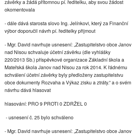
závěrky a žádá přítomnou pí. ředitelku, aby svou žádost
okomentovala
- dále dává starosta slovo Ing. Jelínkovi, který za Finanční
výbor doporučil návrh pí. ředitelky přijmout
- Mgr. David navrhuje usnesení: „Zastupitelstvo obce Janov
nad Nisou schvaluje účetní závěrku (dle vyhlášky
220/2013 Sb.) příspěvkové organizace Základní škola a
Mateřská škola Janov nad Nisou za rok 2014. K řádnému
schválení účetní závěrky byly předloženy zastupitelstvu
obce dokumenty Rozvaha a Výkaz zisku a ztráty.” a o svém
návrhu dává hlasovat
hlasování: PRO 9 PROTI 0 ZDRŽEL 0
- usnesení č. 25 bylo schváleno
- Mgr. David navrhuje usnesení: „Zastupitelstvo obce Janov