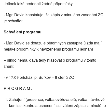
Jelínek také nedodali žádné připomínky
- Mgr. David konstatuje, že zápis z minulého zasedání ZO
je schválen
Schválení programu
- Mgr. David se dotazuje přítomných zastupitelů zda mají
nějaké připomínky k navrženému programu jednání
– nikdo nemá, dává tedy hlasovat o programu v tomto
znění:
- v 17.09 přichází p. Surkov – 9 členů ZO
P R O G R A M :
Zahájení (presence, volba ověřovatelů, volba návrhové
komise, kontrola usnesení, schválení zápisu z minulého