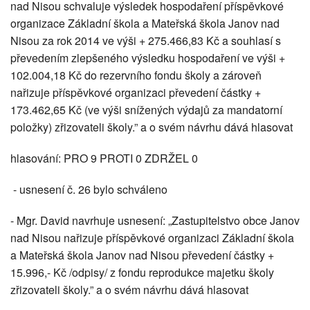
nad Nisou schvaluje výsledek hospodaření příspěvkové
organizace Základní škola a Mateřská škola Janov nad
Nisou za rok 2014 ve výši + 275.466,83 Kč a souhlasí s
převedením zlepšeného výsledku hospodaření ve výši +
102.004,18 Kč do rezervního fondu školy a zároveň
nařizuje příspěvkové organizaci převedení částky +
173.462,65 Kč (ve výši snížených výdajů za mandatorní
položky) zřizovateli školy.” a o svém návrhu dává hlasovat
hlasování: PRO 9 PROTI 0 ZDRŽEL 0
- usnesení č. 26 bylo schváleno
- Mgr. David navrhuje usnesení: „Zastupitelstvo obce Janov
nad Nisou nařizuje příspěvkové organizaci Základní škola
a Mateřská škola Janov nad Nisou převedení částky +
15.996,- Kč /odpisy/ z fondu reprodukce majetku školy
zřizovateli školy.” a o svém návrhu dává hlasovat