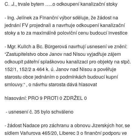
C. .J., trvale bytem …..o odkoupení kanalizační stoky
- Ing. Jelínek za Finanční výbor sděluje, že žádost na
jednání FV projednali a navrhuje odkoupení kanalizační
stoky a to za maximálně poloviční cenu budoucí investice
- Mgr. Kulich a Bc. Bürgerová navrhují usnesení ve znění:
“Zastupitelstvo obce Janov nad Nisou vyjadřuje zájem
odkoupit páteřní splaškovou kanalizaci pro objekty na stpč.
152/1, 152/2 a 464 k. ú. Janov nad Nisou a pověřuje
starostu obce jednáním o podmínkách budoucí kupní
smlouvy.“ , o návrhu starosta dává hlasovat
hlasování: PRO 9 PROTI 0 ZDRŽEL 0
- usnesení č. 35 bylo schváleno
- žádost Nadace pro záchranu a obnovu Jizerských hor, se
sídlem Vaňurova 465/20, Liberec 3 o finanční podporu ve