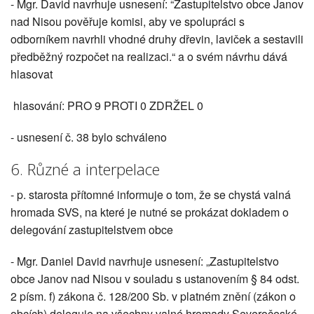
- Mgr. David navrhuje usnesení: “Zastupitelstvo obce Janov
nad Nisou pověřuje komisi, aby ve spolupráci s
odborníkem navrhli vhodné druhy dřevin, laviček a sestavili
předběžný rozpočet na realizaci.“ a o svém návrhu dává
hlasovat
hlasování: PRO 9 PROTI 0 ZDRŽEL 0
- usnesení č. 38 bylo schváleno
6. Různé a interpelace
- p. starosta přítomné informuje o tom, že se chystá valná
hromada SVS, na které je nutné se prokázat dokladem o
delegování zastupitelstvem obce
- Mgr. Daniel David navrhuje usnesení: „Zastupitelstvo
obce Janov nad Nisou v souladu s ustanovením § 84 odst.
2 písm. f) zákona č. 128/200 Sb. v platném znění (zákon o
obcích) deleguje na všechny valné hromady Severočeské