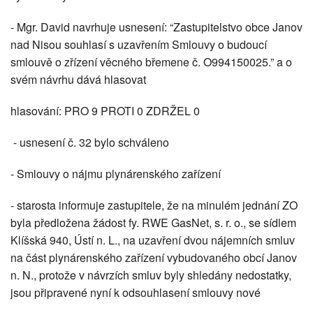
- Mgr. David navrhuje usnesení: “Zastupitelstvo obce Janov
nad Nisou souhlasí s uzavřením Smlouvy o budoucí
smlouvě o zřízení věcného břemene č. O994150025.” a o
svém návrhu dává hlasovat
hlasování: PRO 9 PROTI 0 ZDRŽEL 0
- usnesení č. 32 bylo schváleno
- Smlouvy o nájmu plynárenského zařízení
- starosta informuje zastupitele, že na minulém jednání ZO
byla předložena žádost fy. RWE GasNet, s. r. o., se sídlem
Klíšská 940, Ústí n. L., na uzavření dvou nájemních smluv
na část plynárenského zařízení vybudovaného obcí Janov
n. N., protože v návrzích smluv byly shledány nedostatky,
jsou připravené nyní k odsouhlasení smlouvy nové