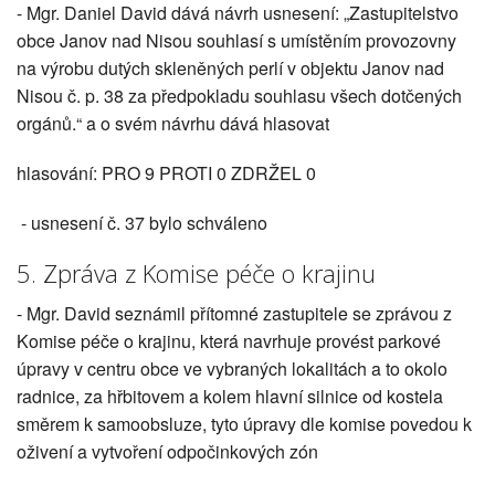
- Mgr. Daniel David dává návrh usnesení: „Zastupitelstvo
obce Janov nad Nisou souhlasí s umístěním provozovny
na výrobu dutých skleněných perlí v objektu Janov nad
Nisou č. p. 38 za předpokladu souhlasu všech dotčených
orgánů.“ a o svém návrhu dává hlasovat
hlasování: PRO 9 PROTI 0 ZDRŽEL 0
- usnesení č. 37 bylo schváleno
5. Zpráva z Komise péče o krajinu
- Mgr. David seznámil přítomné zastupitele se zprávou z
Komise péče o krajinu, která navrhuje provést parkové
úpravy v centru obce ve vybraných lokalitách a to okolo
radnice, za hřbitovem a kolem hlavní silnice od kostela
směrem k samoobsluze, tyto úpravy dle komise povedou k
oživení a vytvoření odpočinkových zón