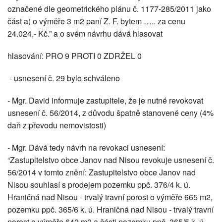
označené dle geometrického plánu č. 1177-285/2011 jako
část a) o výměře 3 m2 paní Z. F. bytem ….. za cenu
24.024,- Kč.” a o svém návrhu dává hlasovat
hlasování: PRO 9 PROTI 0 ZDRŽEL 0
- usnesení č. 29 bylo schváleno
- Mgr. David informuje zastupitele, že je nutné revokovat
usnesení č. 56/2014, z důvodu špatně stanovené ceny (4%
daň z převodu nemovistosti)
- Mgr. Dává tedy návrh na revokaci usnesení:
“Zastupitelstvo obce Janov nad Nisou revokuje usnesení č.
56/2014 v tomto znění: Zastupitelstvo obce Janov nad
Nisou souhlasí s prodejem pozemku ppč. 376/4 k. ú.
Hraničná nad Nisou - trvalý travní porost o výměře 665 m2,
pozemku ppč. 365/6 k. ú. Hraničná nad Nisou - trvalý travní
porost o výměře 642 m2 a části pozemku ppč. 365/5 k. ú.