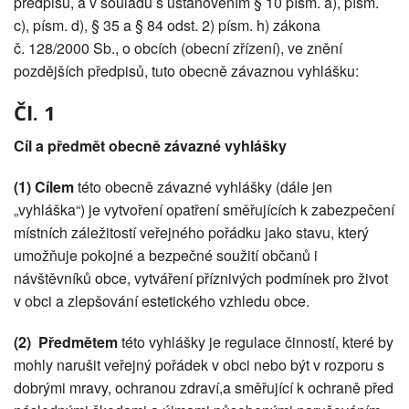
předpisů, a v souladu s ustanovením § 10 písm. a), písm.
c), písm. d), § 35 a § 84 odst. 2) písm. h) zákona
č. 128/2000 Sb., o obcích (obecní zřízení), ve znění
pozdějších předpisů, tuto obecně závaznou vyhlášku:
Čl. 1
Cíl a předmět obecně závazné vyhlášky
(1)
Cílem
této obecně závazné vyhlášky (dále jen
„vyhláška“) je vytvoření opatření směřujících k zabezpečení
místních záležitostí veřejného pořádku jako stavu, který
umožňuje pokojné a bezpečné soužití občanů i
návštěvníků obce, vytváření příznivých podmínek pro život
v obci a zlepšování estetického vzhledu obce.
(2)
Předmětem
této vyhlášky je regulace činností, které by
mohly narušit veřejný pořádek v obci nebo být v rozporu s
dobrými mravy, ochranou zdraví,a směřující k ochraně před