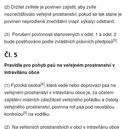
(2) Držitel zvířete je povinen zajistit, aby zvíře
neznečišťovalo veřejné prostranství, pokud se tak stane je
povinen neprodleně znečištění (např. výkaly) odstranit.
(3)
Porušení povinností stanovených v odst. 1 a odst. 2
[3]
bude postihováno podle zvláštních právních předpisů
.
Čl. 5
Pravidla pro pohyb psů na veřejném prostranství v
intravilánu obce
[4]
(1) Fyzická osoba
, která vede nebo doprovází psa na
veřejném prostranství v intravilánu obce je, za účelem
zajištění místních záležitostí veřejného pořádku a čistoty
veřejného prostranství, povinna mít psa pod neustálou
[5]
kontrolou
na vodítku.
(2)
Na veřejných prostranstvích v obci v intravilánu obce