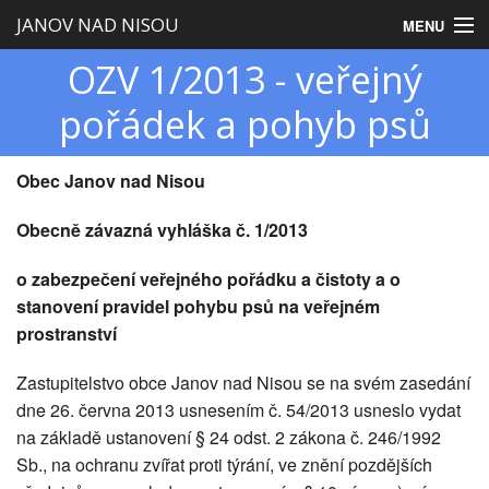
JANOV NAD NISOU
MENU
OZV 1/2013 - veřejný
Úvod
pořádek a pohyb psů
Obecní úřad
Zastupitelstvo
Obec Janov nad Nisou
Obec
Obecně závazná vyhláška č. 1/2013
Turistika
o zabezpečení veřejného pořádku a čistoty a o
stanovení pravidel pohybu psů na veřejném
prostranství
Zastupitelstvo obce Janov nad Nisou se na svém zasedání
dne 26. června 2013 usnesením č. 54/2013 usneslo vydat
na základě ustanovení § 24 odst. 2 zákona č. 246/1992
Sb., na ochranu zvířat proti týrání, ve znění pozdějších