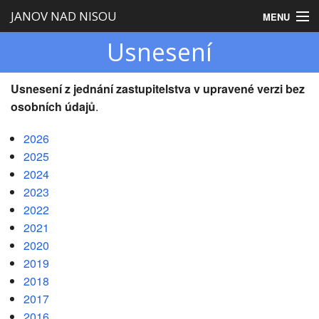
JANOV NAD NISOU
MENU
Usnesení
Úvod
Obecní úřad
Usnesení z jednání zastupitelstva v upravené verzi bez
osobních údajů
.
Zastupitelstvo
2026
Obec
2025
Turistika
2024
2023
2022
2021
2020
2019
2018
2017
2016