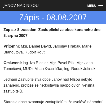
JANOV NAD NISOU
MENU
Zápis - 08.08.2007
Úvod
Obecní úřad
Zápis z 8. zasedání Zastupitelstva obce konaného dne
8. srpna 2007
Zastupitelstvo
Přítomni:
Mgr. Daniel David, Jaroslav Hrabák, Marie
Obec
Blahoutová, Rudolf Kout
Turistika
Omluveni:
Ing. Ivo Richter, Mgr. Pavel Pilz, Mgr. Jana
Tomešová, MUDr. Milan Kvasnička, Ing. Radek Jelínek
Jednání Zastupitelstva obce Janov nad Nisou nebylo
zahájeno, protože se nedostavila nadpoloviční většina
zastupitelů.
Starosta obce oznamuje zastupitelům, že svolává náhradní