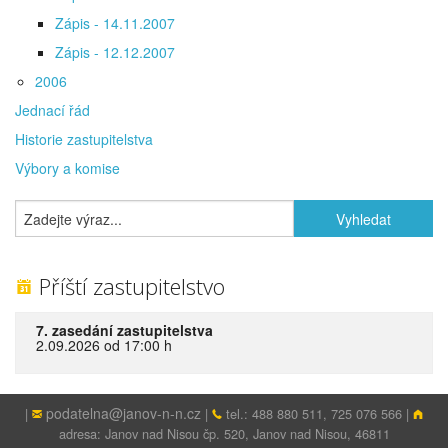
Zápis - 14.11.2007
Zápis - 12.12.2007
2006
Jednací řád
Historie zastupitelstva
Výbory a komise
Příští zastupitelstvo
7. zasedání zastupitelstva
2.09.2026 od 17:00 h
podatelna@janov-n-n.cz
|
|
tel.: 488 880 511, 725 076 566 |
adresa: Janov nad Nisou čp. 520, Janov nad Nisou, 46811