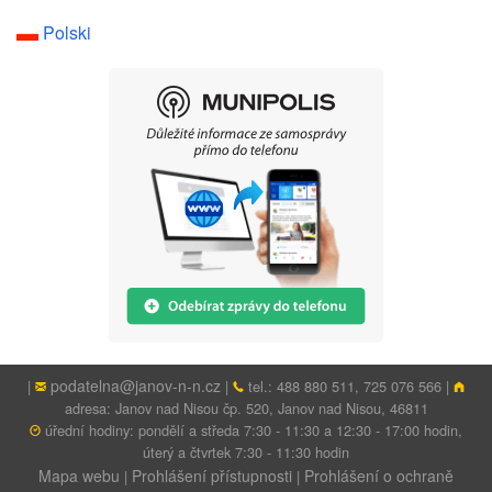
Polski
podatelna@janov-n-n.cz
|
|
tel.: 488 880 511, 725 076 566 |
adresa: Janov nad Nisou čp. 520, Janov nad Nisou, 46811
úřední hodiny: pondělí a středa 7:30 - 11:30 a 12:30 - 17:00 hodin,
úterý a čtvrtek 7:30 - 11:30 hodin
Mapa webu
Prohlášení přístupnosti
Prohlášení o ochraně
|
|