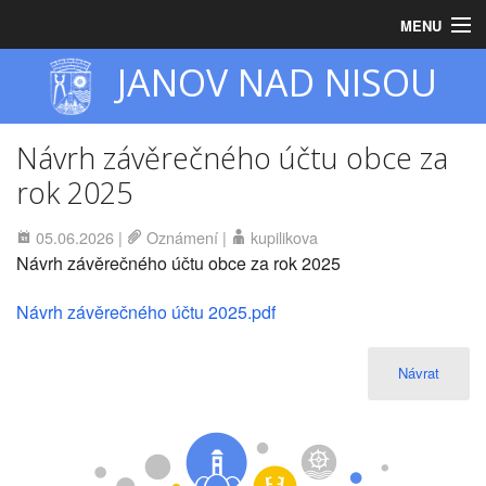
MENU
JANOV NAD NISOU
Úvod
Obecní úřad
Návrh závěrečného účtu obce za
Zastupitelstvo
rok 2025
Obec
05.06.2026
|
Oznámení
|
kupilikova
Návrh závěrečného účtu obce za rok 2025
Turistika
Návrh závěrečného účtu 2025.pdf
Návrat